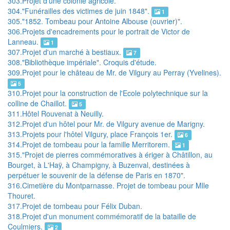
303.Projet d'une colonie agricole.
304."Funérailles des victimes de juin 1848".
1
305."1852. Tombeau pour Antoine Albouse (ouvrier)".
306.Projets d'encadrements pour le portrait de Victor de
Lanneau.
1
307.Projet d'un marché à bestiaux.
7
308."Bibliothèque impériale". Croquis d'étude.
309.Projet pour le château de Mr. de Vilgury au Perray (Yvelines).
5
310.Projet pour la construction de l'Ecole polytechnique sur la
colline de Chaillot.
5
311.Hôtel Rouvenat à Neuilly.
312.Projet d'un hôtel pour Mr. de Vilgury avenue de Marigny.
313.Projets pour l'hôtel Vilgury, place François 1er.
6
314.Projet de tombeau pour la famille Merritorem.
1
315."Projet de pierres commémoratives à ériger à Châtillon, au
Bourget, à L'Haÿ, à Champigny, à Buzenval, destinées à
perpétuer le souvenir de la défense de Paris en 1870".
316.Cimetière du Montparnasse. Projet de tombeau pour Mlle
Thouret.
317.Projet de tombeau pour Félix Duban.
318.Projet d'un monument commémoratif de la bataille de
Coulmiers.
2