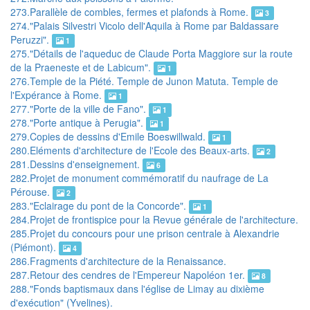
273.Parallèle de combles, fermes et plafonds à Rome.
3
274."Palais Silvestri Vicolo dell'Aquila à Rome par Baldassare
Peruzzi".
1
275."Détails de l'aqueduc de Claude Porta Maggiore sur la route
de la Praeneste et de Labicum".
1
276.Temple de la Piété. Temple de Junon Matuta. Temple de
l'Expérance à Rome.
1
277."Porte de la ville de Fano".
1
278."Porte antique à Perugia".
1
279.Copies de dessins d'Emile Boeswillwald.
1
280.Eléments d'architecture de l'Ecole des Beaux-arts.
2
281.Dessins d'enseignement.
6
282.Projet de monument commémoratif du naufrage de La
Pérouse.
2
283."Eclairage du pont de la Concorde".
1
284.Projet de frontispice pour la Revue générale de l'architecture.
285.Projet du concours pour une prison centrale à Alexandrie
(Piémont).
4
286.Fragments d'architecture de la Renaissance.
287.Retour des cendres de l'Empereur Napoléon 1er.
8
288."Fonds baptismaux dans l'église de Limay au dixième
d'exécution" (Yvelines).