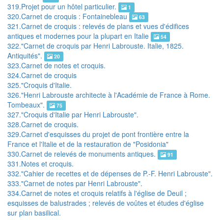
319.Projet pour un hôtel particulier.
1
320.Carnet de croquis : Fontainebleau
63
321.Carnet de croquis : relevés de plans et vues d'édifices
antiques et modernes pour la plupart en Italie
54
322."Carnet de croquis par Henri Labrouste. Italie, 1825.
Antiquités".
20
323.Carnet de notes et croquis.
324.Carnet de croquis
325."Croquis d'Italie.
326."Henri Labrouste architecte à l'Académie de France à Rome.
Tombeaux".
75
327."Croquis d'Italie par Henri Labrouste".
328.Carnet de croquis.
329.Carnet d'esquisses du projet de pont frontière entre la
France et l'Italie et de la restauration de "Posidonia"
330.Carnet de relevés de monuments antiques.
91
331.Notes et croquis.
332."Cahier de recettes et de dépenses de P.-F. Henri Labrouste".
333."Carnet de notes par Henri Labrouste".
334.Carnet de notes et croquis relatifs à l'église de Deuil ;
esquisses de balustrades ; relevés de voûtes et études d'église
sur plan basilical.