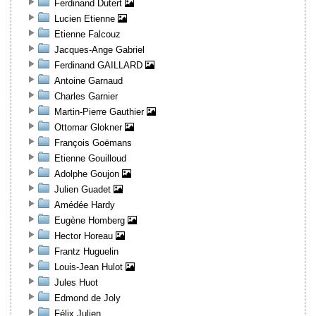
Ferdinand Dutert
Lucien Etienne
Etienne Falcouz
Jacques-Ange Gabriel
Ferdinand GAILLARD
Antoine Garnaud
Charles Garnier
Martin-Pierre Gauthier
Ottomar Glokner
François Goëmans
Etienne Gouilloud
Adolphe Goujon
Julien Guadet
Amédée Hardy
Eugène Homberg
Hector Horeau
Frantz Huguelin
Louis-Jean Hulot
Jules Huot
Edmond de Joly
Félix Julien