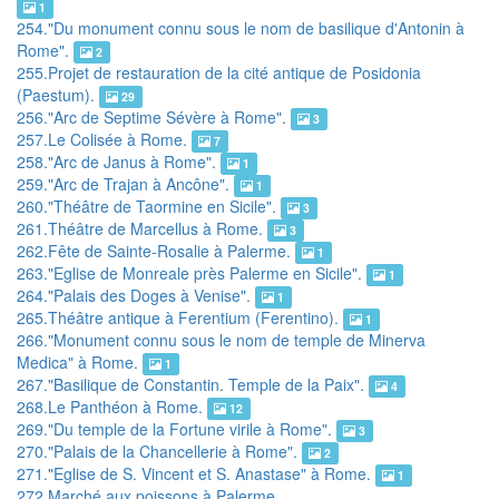
1
254."Du monument connu sous le nom de basilique d'Antonin à
Rome".
2
255.Projet de restauration de la cité antique de Posidonia
(Paestum).
29
256."Arc de Septime Sévère à Rome".
3
257.Le Colisée à Rome.
7
258."Arc de Janus à Rome".
1
259."Arc de Trajan à Ancône".
1
260."Théâtre de Taormine en Sicile".
3
261.Théâtre de Marcellus à Rome.
3
262.Fête de Sainte-Rosalie à Palerme.
1
263."Eglise de Monreale près Palerme en Sicile".
1
264."Palais des Doges à Venise".
1
265.Théâtre antique à Ferentium (Ferentino).
1
266."Monument connu sous le nom de temple de Minerva
Medica" à Rome.
1
267."Basilique de Constantin. Temple de la Paix".
4
268.Le Panthéon à Rome.
12
269."Du temple de la Fortune virile à Rome".
3
270."Palais de la Chancellerie à Rome".
2
271."Eglise de S. Vincent et S. Anastase" à Rome.
1
272.Marché aux poissons à Palerme.