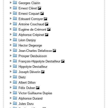
Georges Clairin
Ernest Cléret
Ernest Coquart
Edouard Corroyer
Antoine Couchaud
Eugène de Crémont
Alphonse Crépinet
Léon Danjoy
Hector Degeorge
Jean-Charles Delafosse
Prosper Desbuisson
François-Hippolyte Destailleur
Hippolyte Destailleur
Joseph Déverin
Dietz
Albert Dillon
Félix Duban
Victor Guillaume Dupias
Alphonse Durand
Jules Duru