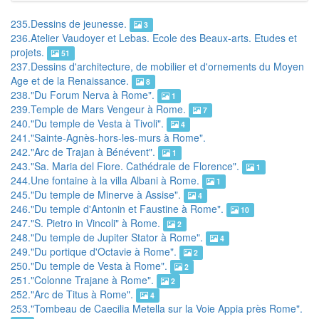
235.Dessins de jeunesse.
3
236.Atelier Vaudoyer et Lebas. Ecole des Beaux-arts. Etudes et
projets.
51
237.Dessins d'architecture, de mobilier et d'ornements du Moyen
Age et de la Renaissance.
8
238."Du Forum Nerva à Rome".
1
239.Temple de Mars Vengeur à Rome.
7
240."Du temple de Vesta à Tivoli".
4
241."Sainte-Agnès-hors-les-murs à Rome".
242."Arc de Trajan à Bénévent".
1
243."Sa. Maria del Fiore. Cathédrale de Florence".
1
244.Une fontaine à la villa Albani à Rome.
1
245."Du temple de Minerve à Assise".
4
246."Du temple d'Antonin et Faustine à Rome".
10
247."S. Pietro in Vincoli" à Rome.
2
248."Du temple de Jupiter Stator à Rome".
4
249."Du portique d'Octavie à Rome".
2
250."Du temple de Vesta à Rome".
2
251."Colonne Trajane à Rome".
2
252."Arc de Titus à Rome".
4
253."Tombeau de Caecilia Metella sur la Voie Appia près Rome".