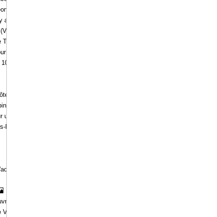
éon 1er.
 au dixième d'exécution" (Yvelines).
(Val-d'Oise).
e Taverny (Val-d'Oise).
our de Montlhéry (Essonne).
l 10 rue des Beaux-arts.
el Dutillet 20 rue de l'Université.
ubin à Toulouse.
ur un hôtel à Bucarest.
rs-le-Bel (Val-d'Oise).
l'actrice Rachel.
rier)".
de Victor de Lanneau.