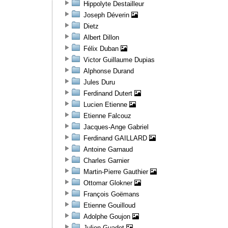
Hippolyte Destailleur
Joseph Déverin
Dietz
Albert Dillon
Félix Duban
Victor Guillaume Dupias
Alphonse Durand
Jules Duru
Ferdinand Dutert
Lucien Etienne
Etienne Falcouz
Jacques-Ange Gabriel
Ferdinand GAILLARD
Antoine Garnaud
Charles Garnier
Martin-Pierre Gauthier
Ottomar Glokner
François Goëmans
Etienne Gouilloud
Adolphe Goujon
Julien Guadet