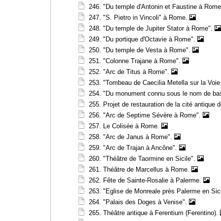
246. "Du temple d'Antonin et Faustine à Rom
247. "S. Pietro in Vincoli" à Rome.
248. "Du temple de Jupiter Stator à Rome".
249. "Du portique d'Octavie à Rome".
250. "Du temple de Vesta à Rome".
251. "Colonne Trajane à Rome".
252. "Arc de Titus à Rome".
253. "Tombeau de Caecilia Metella sur la Voi
254. "Du monument connu sous le nom de bas
255. Projet de restauration de la cité antique
256. "Arc de Septime Sévère à Rome".
257. Le Colisée à Rome.
258. "Arc de Janus à Rome".
259. "Arc de Trajan à Ancône".
260. "Théâtre de Taormine en Sicile".
261. Théâtre de Marcellus à Rome.
262. Fête de Sainte-Rosalie à Palerme.
263. "Eglise de Monreale près Palerme en Sic
264. "Palais des Doges à Venise".
265. Théâtre antique à Ferentium (Ferentino).