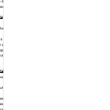
e de Minerva Medica" à Rome.
aix".
à Rome.
ds à Rome.
me par Baldassare Peruzzi".
ggiore sur la route de la Praeneste et de Labicum".
tuta. Temple de l'Expérance à Rome.
eaux-arts.
ufrage de La Pérouse.
le de l'architecture.
ale à Alexandrie (Piémont).
nce.