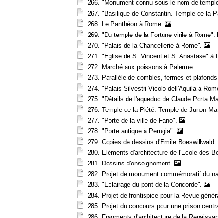
266. "Monument connu sous le nom de templ
267. "Basilique de Constantin. Temple de la P
268. Le Panthéon à Rome.
269. "Du temple de la Fortune virile à Rome".
270. "Palais de la Chancellerie à Rome".
271. "Eglise de S. Vincent et S. Anastase" 
272. Marché aux poissons à Palerme.
273. Parallèle de combles, fermes et plafon
274. "Palais Silvestri Vicolo dell'Aquila à Ro
275. "Détails de l'aqueduc de Claude Porta Ma
276. Temple de la Piété. Temple de Junon Ma
277. "Porte de la ville de Fano".
278. "Porte antique à Perugia".
279. Copies de dessins d'Emile Boeswillwald.
280. Eléments d'architecture de l'Ecole des B
281. Dessins d'enseignement.
282. Projet de monument commémoratif du na
283. "Eclairage du pont de la Concorde".
284. Projet de frontispice pour la Revue généra
285. Projet du concours pour une prison centr
286. Fragments d'architecture de la Renaissa