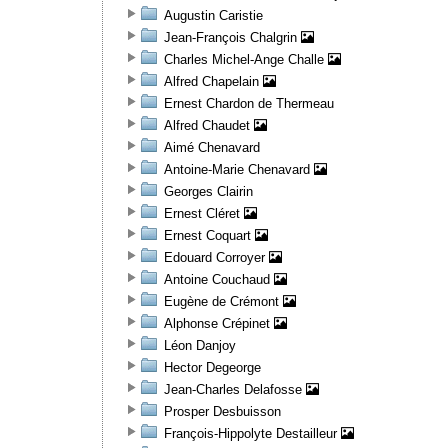
Augustin Caristie
Jean-François Chalgrin
Charles Michel-Ange Challe
Alfred Chapelain
Ernest Chardon de Thermeau
Alfred Chaudet
Aimé Chenavard
Antoine-Marie Chenavard
Georges Clairin
Ernest Cléret
Ernest Coquart
Edouard Corroyer
Antoine Couchaud
Eugène de Crémont
Alphonse Crépinet
Léon Danjoy
Hector Degeorge
Jean-Charles Delafosse
Prosper Desbuisson
François-Hippolyte Destailleur