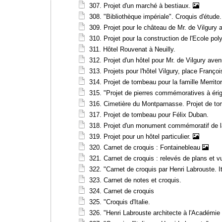
307. Projet d'un marché à bestiaux.
308. "Bibliothèque impériale". Croquis d'étude.
309. Projet pour le château de Mr. de Vilgury 
310. Projet pour la construction de l'Ecole pol
311. Hôtel Rouvenat à Neuilly.
312. Projet d'un hôtel pour Mr. de Vilgury ave
313. Projets pour l'hôtel Vilgury, place Françoi
314. Projet de tombeau pour la famille Merrit
315. "Projet de pierres commémoratives à érig
316. Cimetière du Montparnasse. Projet de to
317. Projet de tombeau pour Félix Duban.
318. Projet d'un monument commémoratif de la
319. Projet pour un hôtel particulier.
320. Carnet de croquis : Fontainebleau
321. Carnet de croquis : relevés de plans et v
322. "Carnet de croquis par Henri Labrouste. It
323. Carnet de notes et croquis.
324. Carnet de croquis
325. "Croquis d'Italie.
326. "Henri Labrouste architecte à l'Académ