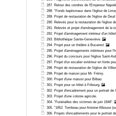
287. Retour des cendres de l'Empereur Napol
288. "Fonds baptismaux dans l'église de Limay
289. Projet de restauration de l'église de Deuil 
290. Relevés pour la restauration de l'église d
291. Relevés et projet d'aménagement de la t
292. Projet d'aménagement intérieur d'un hôte
293. Bibliothèque Sainte-Geneviève.
294. Projet pour un théâtre à Bucarest.
295. Projet d'aménagements intérieurs pour l'hôt
296. Projet du concours pour l'église Saint-A
297. Projet d'un escalier extérieur en fonte po
298. Projet de restauration de l'église de Villie
299. Projet de maison pour Mr. Frémy.
300. Projet d'une maison pour Bilbao.
301. Projet pour un hôtel à Fribourg.
302. Projet d'encadrement pour un portrait de 
303. Projet d'une colonie agricole.
304. "Funérailles des victimes de juin 1848".
305. "1852. Tombeau pour Antoine Albouse (ouv
306. Projets d'encadrements pour le portrait 