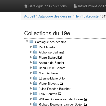
Catalogue des collections
Introductions de l
Accueil
/
Catalogue des dessins
/
Henri Labrouste
/
345
Collections du 19e
Catalogue des dessins
Paul Abadie
Alphonse Baillargé
Pierre Baltard
Anatole de Baudot
Henri-Emile Bénard
Max Berthelin
Etienne-Marie Billon
Victor Blavette
Jules-Frédéric Bouchet
Félix Boutron
William Bouwens van der Boijen
Richard Bouwens van der Boijen