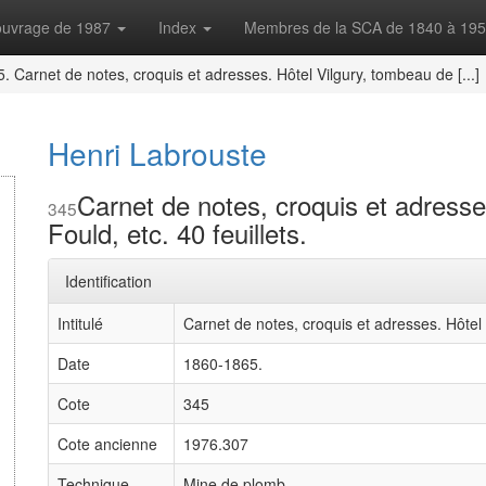
'ouvrage de 1987
Index
Membres de la SCA de 1840 à 19
. Carnet de notes, croquis et adresses. Hôtel Vilgury, tombeau de [...]
Henri Labrouste
Carnet de notes, croquis et adresse
345
Fould, etc. 40 feuillets.
Identification
Intitulé
Carnet de notes, croquis et adresses. Hôtel 
Date
1860-1865.
Cote
345
Cote ancienne
1976.307
Technique
Mine de plomb