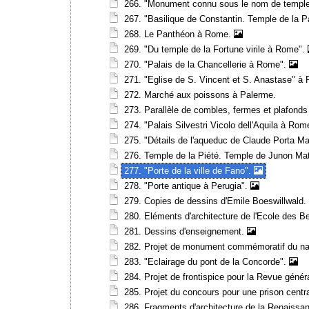
266. "Monument connu sous le nom de templ
267. "Basilique de Constantin. Temple de la P
268. Le Panthéon à Rome.
269. "Du temple de la Fortune virile à Rome".
270. "Palais de la Chancellerie à Rome".
271. "Eglise de S. Vincent et S. Anastase" 
272. Marché aux poissons à Palerme.
273. Parallèle de combles, fermes et plafon
274. "Palais Silvestri Vicolo dell'Aquila à Ro
275. "Détails de l'aqueduc de Claude Porta Ma
276. Temple de la Piété. Temple de Junon Ma
277. "Porte de la ville de Fano".
278. "Porte antique à Perugia".
279. Copies de dessins d'Emile Boeswillwald.
280. Eléments d'architecture de l'Ecole des B
281. Dessins d'enseignement.
282. Projet de monument commémoratif du na
283. "Eclairage du pont de la Concorde".
284. Projet de frontispice pour la Revue généra
285. Projet du concours pour une prison centr
286. Fragments d'architecture de la Renaissa