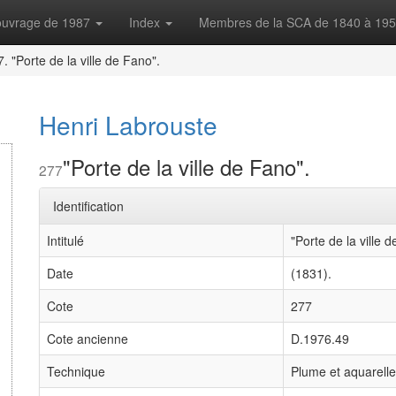
'ouvrage de 1987
Index
Membres de la SCA de 1840 à 19
. "Porte de la ville de Fano".
Henri Labrouste
"Porte de la ville de Fano".
277
Identification
Intitulé
"Porte de la ville 
Date
(1831).
Cote
277
Cote ancienne
D.1976.49
Technique
Plume et aquarelle