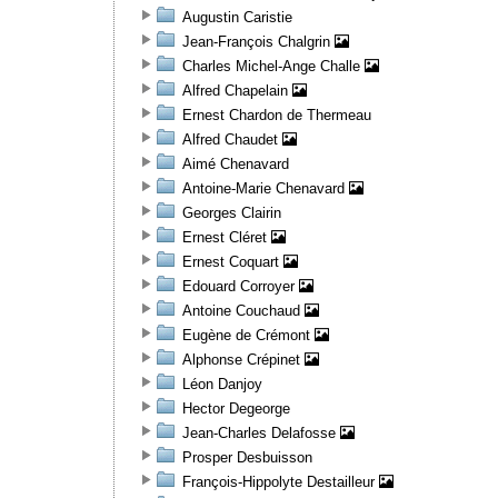
Augustin Caristie
Jean-François Chalgrin
Charles Michel-Ange Challe
Alfred Chapelain
Ernest Chardon de Thermeau
Alfred Chaudet
Aimé Chenavard
Antoine-Marie Chenavard
Georges Clairin
Ernest Cléret
Ernest Coquart
Edouard Corroyer
Antoine Couchaud
Eugène de Crémont
Alphonse Crépinet
Léon Danjoy
Hector Degeorge
Jean-Charles Delafosse
Prosper Desbuisson
François-Hippolyte Destailleur