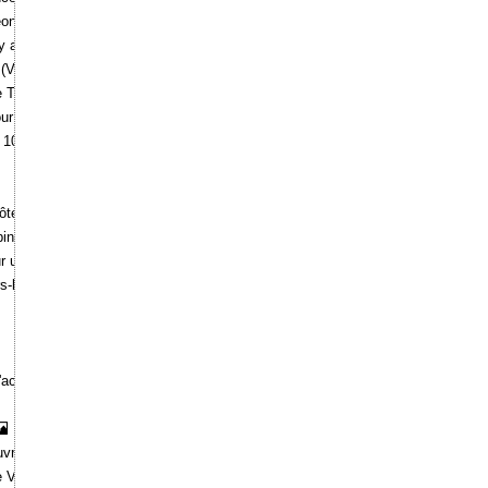
éon 1er.
 au dixième d'exécution" (Yvelines).
(Val-d'Oise).
e Taverny (Val-d'Oise).
our de Montlhéry (Essonne).
l 10 rue des Beaux-arts.
el Dutillet 20 rue de l'Université.
ubin à Toulouse.
ur un hôtel à Bucarest.
rs-le-Bel (Val-d'Oise).
l'actrice Rachel.
rier)".
de Victor de Lanneau.