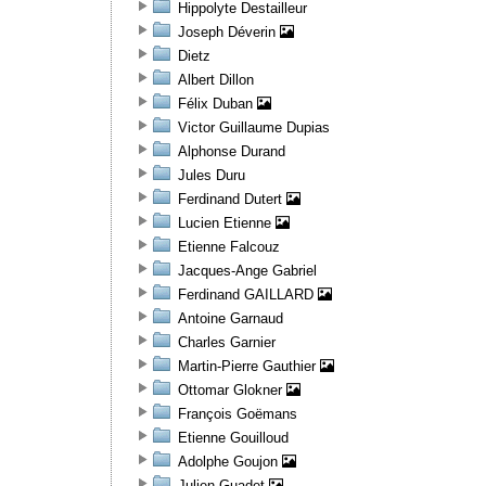
Hippolyte Destailleur
Joseph Déverin
Dietz
Albert Dillon
Félix Duban
Victor Guillaume Dupias
Alphonse Durand
Jules Duru
Ferdinand Dutert
Lucien Etienne
Etienne Falcouz
Jacques-Ange Gabriel
Ferdinand GAILLARD
Antoine Garnaud
Charles Garnier
Martin-Pierre Gauthier
Ottomar Glokner
François Goëmans
Etienne Gouilloud
Adolphe Goujon
Julien Guadet