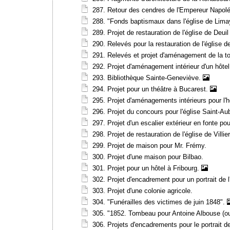
287. Retour des cendres de l'Empereur Napol
288. "Fonds baptismaux dans l'église de Limay
289. Projet de restauration de l'église de Deuil 
290. Relevés pour la restauration de l'église d
291. Relevés et projet d'aménagement de la t
292. Projet d'aménagement intérieur d'un hôte
293. Bibliothèque Sainte-Geneviève.
294. Projet pour un théâtre à Bucarest.
295. Projet d'aménagements intérieurs pour l'hôt
296. Projet du concours pour l'église Saint-A
297. Projet d'un escalier extérieur en fonte po
298. Projet de restauration de l'église de Villie
299. Projet de maison pour Mr. Frémy.
300. Projet d'une maison pour Bilbao.
301. Projet pour un hôtel à Fribourg.
302. Projet d'encadrement pour un portrait de 
303. Projet d'une colonie agricole.
304. "Funérailles des victimes de juin 1848".
305. "1852. Tombeau pour Antoine Albouse (ouv
306. Projets d'encadrements pour le portrait 