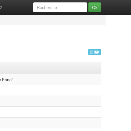
52
Ok
1
de Fano".