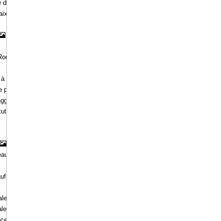
e de Minerva Medica" à Rome.
aix".
à Rome.
ds à Rome.
me par Baldassare Peruzzi".
ggiore sur la route de la Praeneste et de Labicum".
tuta. Temple de l'Expérance à Rome.
eaux-arts.
ufrage de La Pérouse.
le de l'architecture.
ale à Alexandrie (Piémont).
nce.