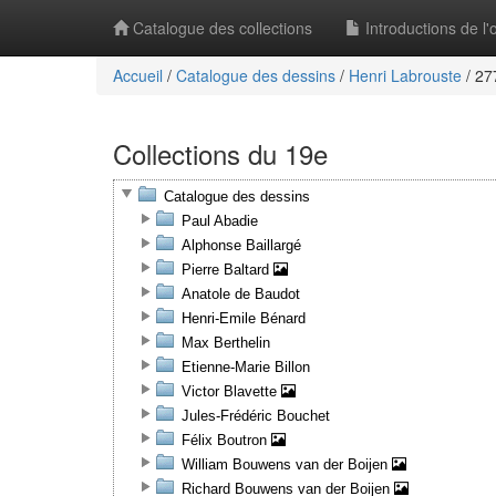
Catalogue des collections
Introductions de l
Accueil
/
Catalogue des dessins
/
Henri Labrouste
/
277
Collections du 19e
Catalogue des dessins
Paul Abadie
Alphonse Baillargé
Pierre Baltard
Anatole de Baudot
Henri-Emile Bénard
Max Berthelin
Etienne-Marie Billon
Victor Blavette
Jules-Frédéric Bouchet
Félix Boutron
William Bouwens van der Boijen
Richard Bouwens van der Boijen