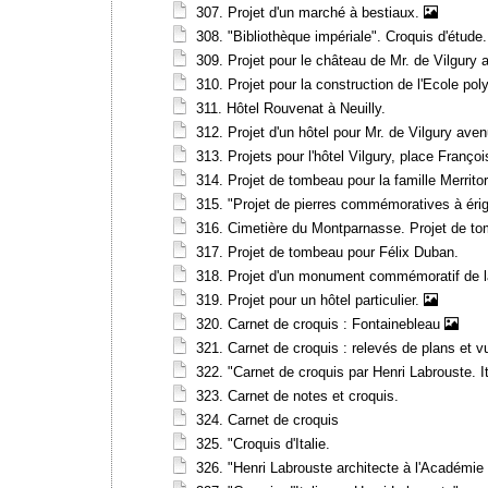
307. Projet d'un marché à bestiaux.
308. "Bibliothèque impériale". Croquis d'étude.
309. Projet pour le château de Mr. de Vilgury 
310. Projet pour la construction de l'Ecole pol
311. Hôtel Rouvenat à Neuilly.
312. Projet d'un hôtel pour Mr. de Vilgury ave
313. Projets pour l'hôtel Vilgury, place Françoi
314. Projet de tombeau pour la famille Merrit
315. "Projet de pierres commémoratives à érig
316. Cimetière du Montparnasse. Projet de to
317. Projet de tombeau pour Félix Duban.
318. Projet d'un monument commémoratif de la
319. Projet pour un hôtel particulier.
320. Carnet de croquis : Fontainebleau
321. Carnet de croquis : relevés de plans et v
322. "Carnet de croquis par Henri Labrouste. It
323. Carnet de notes et croquis.
324. Carnet de croquis
325. "Croquis d'Italie.
326. "Henri Labrouste architecte à l'Académ