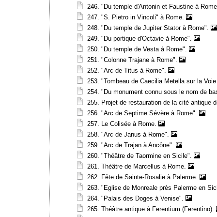
246. "Du temple d'Antonin et Faustine à Rom
247. "S. Pietro in Vincoli" à Rome.
248. "Du temple de Jupiter Stator à Rome".
249. "Du portique d'Octavie à Rome".
250. "Du temple de Vesta à Rome".
251. "Colonne Trajane à Rome".
252. "Arc de Titus à Rome".
253. "Tombeau de Caecilia Metella sur la Voi
254. "Du monument connu sous le nom de bas
255. Projet de restauration de la cité antique
256. "Arc de Septime Sévère à Rome".
257. Le Colisée à Rome.
258. "Arc de Janus à Rome".
259. "Arc de Trajan à Ancône".
260. "Théâtre de Taormine en Sicile".
261. Théâtre de Marcellus à Rome.
262. Fête de Sainte-Rosalie à Palerme.
263. "Eglise de Monreale près Palerme en Sic
264. "Palais des Doges à Venise".
265. Théâtre antique à Ferentium (Ferentino).