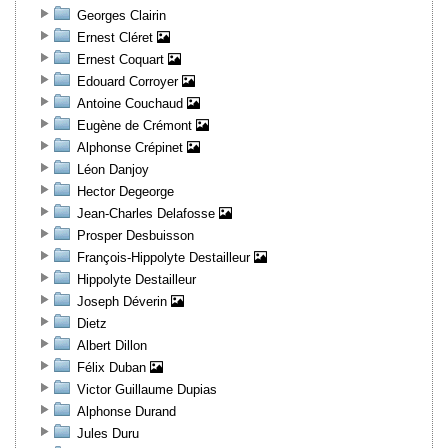
Georges Clairin
Ernest Cléret
Ernest Coquart
Edouard Corroyer
Antoine Couchaud
Eugène de Crémont
Alphonse Crépinet
Léon Danjoy
Hector Degeorge
Jean-Charles Delafosse
Prosper Desbuisson
François-Hippolyte Destailleur
Hippolyte Destailleur
Joseph Déverin
Dietz
Albert Dillon
Félix Duban
Victor Guillaume Dupias
Alphonse Durand
Jules Duru