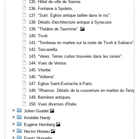
135. Hôtel de ville de Sienne.
136. Fontaine à Spoleto.
137. "Sutri. Eglise antique taillée dans le roc".
138. Détails d'architecture antique à Syracuse.
139. "Théâtre de Taormine".
140. Tivoli.
141. "Tombeau en marbre sur la route de Tivoli à Subiaco".
142. Toscanella.
143. "Veies. Terres cuites trouvées dans les ruines".
144. Vues de Venise.
145. Viterbe.
146. "Volterra".
147. Eglise Saint-Eustache à Paris.
148. "Rhamus. Détails de la couverture en marbre du Templ
149. Barrières antiques.
150. Vues diverses d'Italie.
Julien Guadet
Amédée Hardy
Eugène Homberg
Hector Horeau
Frantz Huguelin