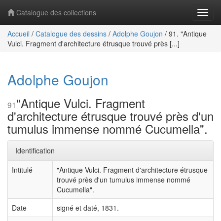
Catalogue des collections
Navig
Accueil
/
Catalogue des dessins
/
Adolphe Goujon
/
91. "Antique
Vulci. Fragment d'architecture étrusque trouvé près [...]
Adolphe Goujon
"Antique Vulci. Fragment
91
d'architecture étrusque trouvé près d'un
tumulus immense nommé Cucumella".
Identification
Intitulé
"Antique Vulci. Fragment d'architecture étrusque
trouvé près d'un tumulus immense nommé
Cucumella".
Date
signé et daté, 1831.