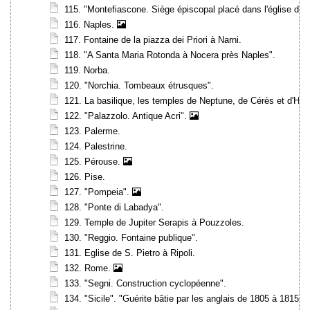
115. "Montefiascone. Siège épiscopal placé dans l'église de 
116. Naples.
117. Fontaine de la piazza dei Priori à Narni.
118. "A Santa Maria Rotonda à Nocera près Naples".
119. Norba.
120. "Norchia. Tombeaux étrusques".
121. La basilique, les temples de Neptune, de Cérès et d'Hé
122. "Palazzolo. Antique Acri".
123. Palerme.
124. Palestrine.
125. Pérouse.
126. Pise.
127. "Pompeia".
128. "Ponte di Labadya".
129. Temple de Jupiter Serapis à Pouzzoles.
130. "Reggio. Fontaine publique".
131. Eglise de S. Pietro à Ripoli.
132. Rome.
133. "Segni. Construction cyclopéenne".
134. "Sicile". "Guérite bâtie par les anglais de 1805 à 1815".