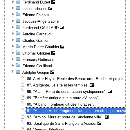
Ferdinand Dutert
Lucien Etienne
Etienne Falcouz
Jacques-Ange Gabriel
Ferdinand GAILLARD
Antoine Garnaud
Charles Garnier
Martin-Pierre Gauthier
Ottomar Glokner
François Goëmans
Etienne Gouilloud
Adolphe Goujon
86. Atelier Huyot. Ecole des Beaux-arts. Etudes et projets.
87. Agrigente. Le site et les temples.
88. "Alatri. Porte de construction cyclopéenne".
89. "Barrière antique sur la route d'Albano".
90. "Albano. Tombeau dit des Horaces".
91. "Antique Vulci. Fragment d'architecture étrusque trouv
92. "Arpino. Murs et porte de l'ancienne ville".
93. Basilique de Saint-François à Assise.
94. Vues de Bénévent.