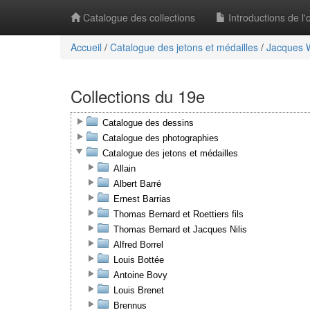
Catalogue des collections
Introductions de l
Accueil
/
Catalogue des jetons et médailles
/
Jacques 
Collections du 19e
Catalogue des dessins
Catalogue des photographies
Catalogue des jetons et médailles
Allain
Albert Barré
Ernest Barrias
Thomas Bernard et Roettiers fils
Thomas Bernard et Jacques Nilis
Alfred Borrel
Louis Bottée
Antoine Bovy
Louis Brenet
Brennus