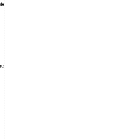
le.
.
eux.