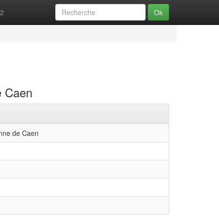
52
Ok
de Caen
ienne de Caen