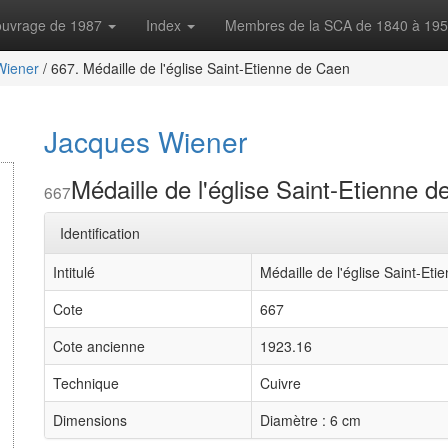
'ouvrage de 1987
Index
Membres de la SCA de 1840 à 19
Wiener
/
667. Médaille de l'église Saint-Etienne de Caen
Jacques Wiener
Médaille de l'église Saint-Etienne 
667
Identification
Intitulé
Médaille de l'église Saint-Et
Cote
667
Cote ancienne
1923.16
Technique
Cuivre
Dimensions
Diamètre : 6 cm