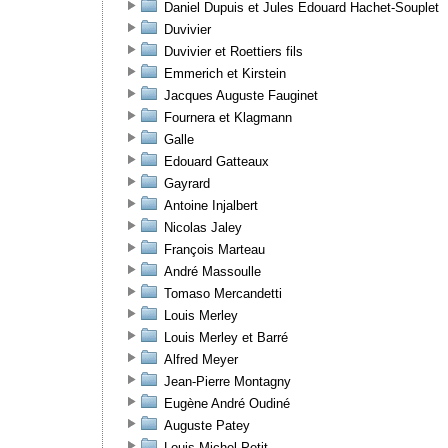
Daniel Dupuis et Jules Edouard Hachet-Souplet
Duvivier
Duvivier et Roettiers fils
Emmerich et Kirstein
Jacques Auguste Fauginet
Fournera et Klagmann
Galle
Edouard Gatteaux
Gayrard
Antoine Injalbert
Nicolas Jaley
François Marteau
André Massoulle
Tomaso Mercandetti
Louis Merley
Louis Merley et Barré
Alfred Meyer
Jean-Pierre Montagny
Eugène André Oudiné
Auguste Patey
Louis-Michel Petit