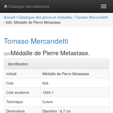
Catalogue des collections
Navig
Accueil
/
Catalogue des jetons et médailles
/
Tomaso Mercandetti
/
626. Médaille de Pierre Metastase.
Tomaso Mercandetti
Médaille de Pierre Metastase.
626
Identification
Intitulé
Médaille de Pierre Metastase.
Cote
626
Cote ancienne
1920.1
Technique
Cuivre
Dimensions
Diamètre : 6,7 cm