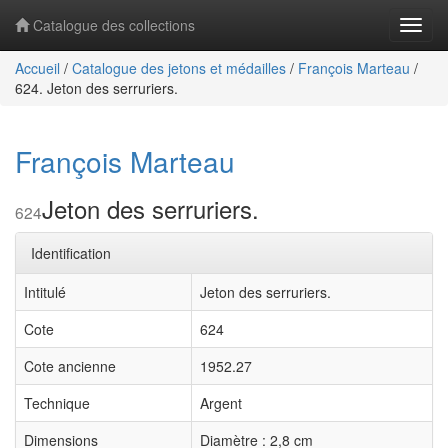
Catalogue des collections
Navig
Accueil
/
Catalogue des jetons et médailles
/
François Marteau
/
624. Jeton des serruriers.
François Marteau
Jeton des serruriers.
624
Identification
Intitulé
Jeton des serruriers.
Cote
624
Cote ancienne
1952.27
Technique
Argent
Dimensions
Diamètre : 2,8 cm