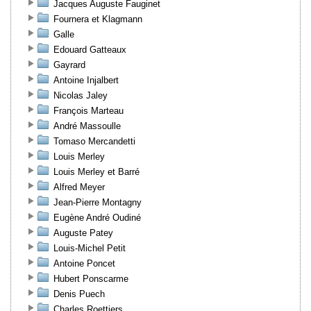
Jacques Auguste Fauginet
Fournera et Klagmann
Galle
Edouard Gatteaux
Gayrard
Antoine Injalbert
Nicolas Jaley
François Marteau
André Massoulle
Tomaso Mercandetti
Louis Merley
Louis Merley et Barré
Alfred Meyer
Jean-Pierre Montagny
Eugène André Oudiné
Auguste Patey
Louis-Michel Petit
Antoine Poncet
Hubert Ponscarme
Denis Puech
Charles Roettiers