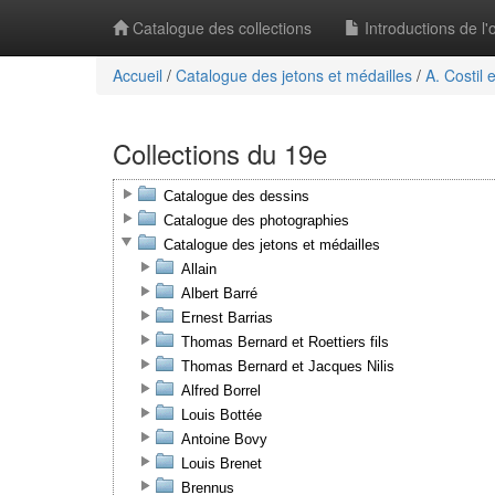
Catalogue des collections
Introductions de l
Accueil
/
Catalogue des jetons et médailles
/
A. Costil 
Collections du 19e
Catalogue des dessins
Catalogue des photographies
Catalogue des jetons et médailles
Allain
Albert Barré
Ernest Barrias
Thomas Bernard et Roettiers fils
Thomas Bernard et Jacques Nilis
Alfred Borrel
Louis Bottée
Antoine Bovy
Louis Brenet
Brennus