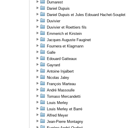
Dumarest
Daniel Dupuis
Daniel Dupuis et Jules Edouard Hachet-Souplet
Duvivier
Duvivier et Roettiers fils
Emmerich et Kirstein
Jacques Auguste Fauginet
Fournera et Klagmann
Galle
Edouard Gatteaux
Gayrard
Antoine Injalbert
Nicolas Jaley
François Marteau
André Massoulle
Tomaso Mercandetti
Louis Merley
Louis Merley et Barré
Alfred Meyer
Jean-Pierre Montagny
Eugène André Oudiné