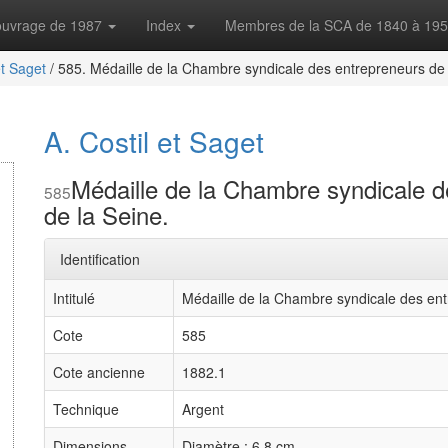
'ouvrage de 1987
Index
Membres de la SCA de 1840 à 19
et Saget
/
585. Médaille de la Chambre syndicale des entrepreneurs de c
A. Costil et Saget
Médaille de la Chambre syndicale d
585
de la Seine.
Identification
Intitulé
Médaille de la Chambre syndicale des ent
Cote
585
Cote ancienne
1882.1
Technique
Argent
Dimensions
Diamètre : 6,8 cm