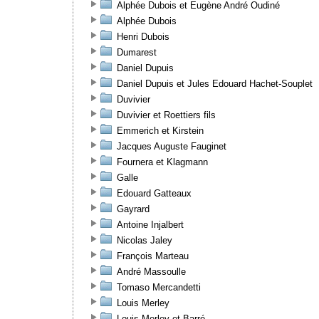
Alphée Dubois et Eugène André Oudiné
Alphée Dubois
Henri Dubois
Dumarest
Daniel Dupuis
Daniel Dupuis et Jules Edouard Hachet-Souplet
Duvivier
Duvivier et Roettiers fils
Emmerich et Kirstein
Jacques Auguste Fauginet
Fournera et Klagmann
Galle
Edouard Gatteaux
Gayrard
Antoine Injalbert
Nicolas Jaley
François Marteau
André Massoulle
Tomaso Mercandetti
Louis Merley
Louis Merley et Barré