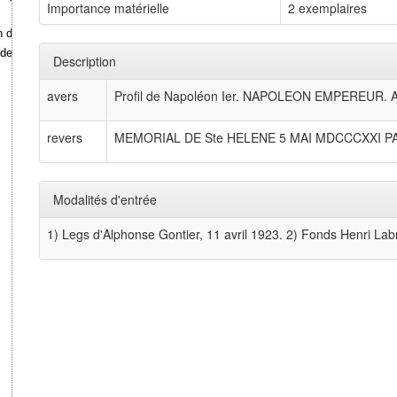
Importance matérielle
2 exemplaires
n du viaduc de Laval.
 de Julien Guadet.
Description
avers
Profil de Napoléon Ier. NAPOLEON EMPEREUR. A
revers
MEMORIAL DE Ste HELENE 5 MAI MDCCCXXI P
Modalités d'entrée
1) Legs d'Alphonse Gontier, 11 avril 1923. 2) Fonds Henri L