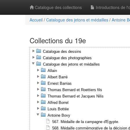
Catalogue des collections
Introductions de l
Accueil
/
Catalogue des jetons et médailles
/
Antoine B
Collections du 19e
Catalogue des dessins
Catalogue des photographies
Catalogue des jetons et médailles
Allain
Albert Barré
Ernest Barrias
Thomas Bernard et Roettiers fils
Thomas Bernard et Jacques Nilis
Alfred Borrel
Louis Bottée
Antoine Bovy
567. Médaille de la campagne d'Egypte.
568. Médaille commémorative de la décision d