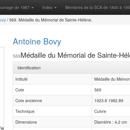
'ouvrage de 1987
Index
Membres de la SCA de 1840 à 19
ovy
/
569. Médaille du Mémorial de Sainte-Hélène.
Antoine Bovy
Médaille du Mémorial de Sainte-Hél
569
Identification
Intitulé
Médaille du Mémori
Cote
569
Cote ancienne
1923.8 1982.89
Technique
Cuivre
Dimensions
Diamètre : 4,2 cm
'agrandir la Chambre des Pairs.