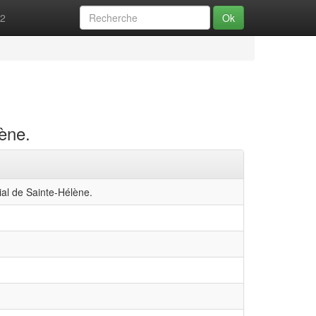
52
Ok
ène.
al de Sainte-Hélène.