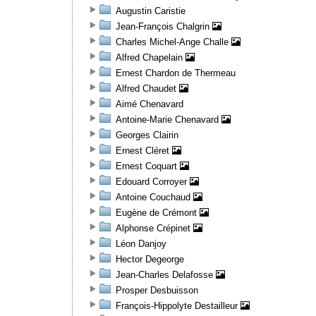
Augustin Caristie
Jean-François Chalgrin
Charles Michel-Ange Challe
Alfred Chapelain
Ernest Chardon de Thermeau
Alfred Chaudet
Aimé Chenavard
Antoine-Marie Chenavard
Georges Clairin
Ernest Cléret
Ernest Coquart
Edouard Corroyer
Antoine Couchaud
Eugène de Crémont
Alphonse Crépinet
Léon Danjoy
Hector Degeorge
Jean-Charles Delafosse
Prosper Desbuisson
François-Hippolyte Destailleur