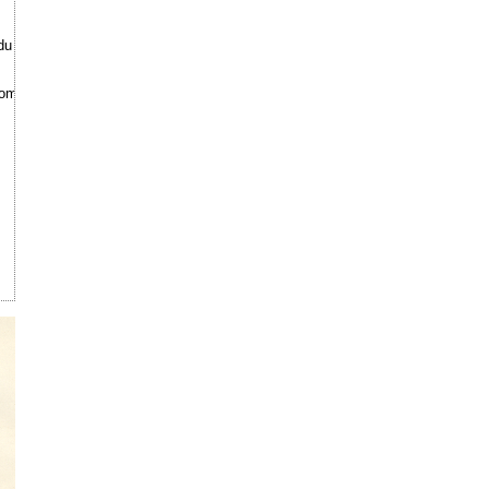
du Bac".
omité des inspecteurs généraux des cultes, 8 avril 1959".