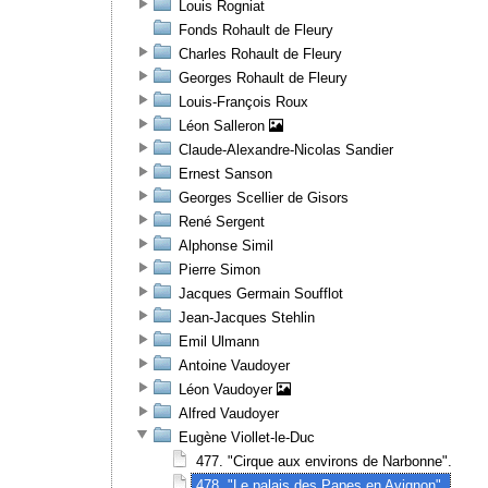
Louis Rogniat
Fonds Rohault de Fleury
Charles Rohault de Fleury
Georges Rohault de Fleury
Louis-François Roux
Léon Salleron
Claude-Alexandre-Nicolas Sandier
Ernest Sanson
Georges Scellier de Gisors
René Sergent
Alphonse Simil
Pierre Simon
Jacques Germain Soufflot
Jean-Jacques Stehlin
Emil Ulmann
Antoine Vaudoyer
Léon Vaudoyer
Alfred Vaudoyer
Eugène Viollet-le-Duc
477. "Cirque aux environs de Narbonne".
478. "Le palais des Papes en Avignon".