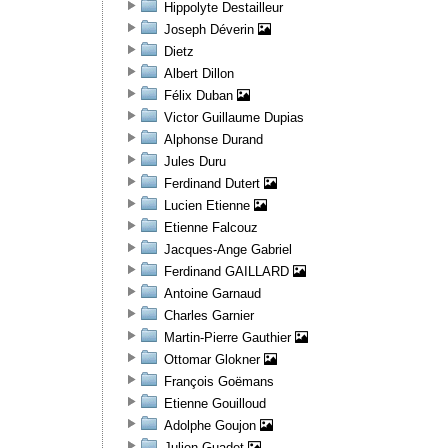
Hippolyte Destailleur
Joseph Déverin
Dietz
Albert Dillon
Félix Duban
Victor Guillaume Dupias
Alphonse Durand
Jules Duru
Ferdinand Dutert
Lucien Etienne
Etienne Falcouz
Jacques-Ange Gabriel
Ferdinand GAILLARD
Antoine Garnaud
Charles Garnier
Martin-Pierre Gauthier
Ottomar Glokner
François Goëmans
Etienne Gouilloud
Adolphe Goujon
Julien Guadet