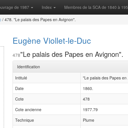
'ouvrage de 1987
Index
Membres de la SCA de 1840 à 19
c
/
478. "Le palais des Papes en Avignon".
Eugène Viollet-le-Duc
"Le palais des Papes en Avignon".
478
Identification
Intitulé
"Le palais des Papes en 
Date
1860.
Cote
478
Cote ancienne
1977.79
Technique
Plume