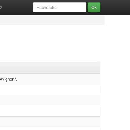
52
Ok
Avignon".