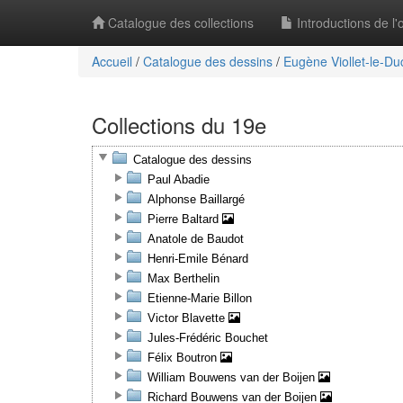
Catalogue des collections
Introductions de l
Accueil
/
Catalogue des dessins
/
Eugène Viollet-le-Du
Collections du 19e
Catalogue des dessins
Paul Abadie
Alphonse Baillargé
Pierre Baltard
Anatole de Baudot
Henri-Emile Bénard
Max Berthelin
Etienne-Marie Billon
Victor Blavette
Jules-Frédéric Bouchet
Félix Boutron
William Bouwens van der Boijen
Richard Bouwens van der Boijen