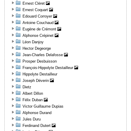
Ernest Cléret
Ernest Coquart
Edouard Corroyer
Antoine Couchaud
Eugène de Crémont
Alphonse Crépinet
Léon Danjoy
Hector Degeorge
Jean-Charles Delafosse
Prosper Desbuisson
François-Hippolyte Destailleur
Hippolyte Destailleur
Joseph Déverin
Dietz
Albert Dillon
Félix Duban
Victor Guillaume Dupias
Alphonse Durand
Jules Duru
Ferdinand Dutert