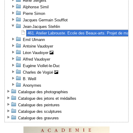
René Sergent
Alphonse Simil
Pierre Simon
Jacques Germain Soufflot
Jean-Jacques Stehlin
461. Atelier Labrouste. Ecole des Beaux-arts. Projet de mais
Emil Ulmann
Antoine Vaudoyer
Léon Vaudoyer
Alfred Vaudoyer
Eugène Viollet-le-Duc
Charles de Vogüé
B. Weill
Anonymes
Catalogue des photographies
Catalogue des jetons et médailles
Catalogue des peintures
Catalogue des sculptures
Catalogue des gravures