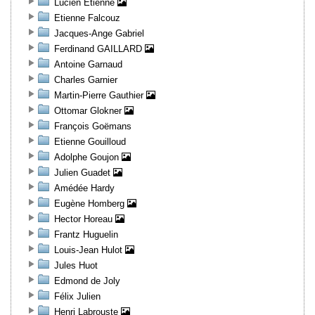
Lucien Etienne
Etienne Falcouz
Jacques-Ange Gabriel
Ferdinand GAILLARD
Antoine Garnaud
Charles Garnier
Martin-Pierre Gauthier
Ottomar Glokner
François Goëmans
Etienne Gouilloud
Adolphe Goujon
Julien Guadet
Amédée Hardy
Eugène Homberg
Hector Horeau
Frantz Huguelin
Louis-Jean Hulot
Jules Huot
Edmond de Joly
Félix Julien
Henri Labrouste