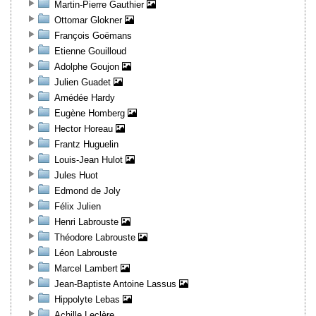
Martin-Pierre Gauthier
Ottomar Glokner
François Goëmans
Etienne Gouilloud
Adolphe Goujon
Julien Guadet
Amédée Hardy
Eugène Homberg
Hector Horeau
Frantz Huguelin
Louis-Jean Hulot
Jules Huot
Edmond de Joly
Félix Julien
Henri Labrouste
Théodore Labrouste
Léon Labrouste
Marcel Lambert
Jean-Baptiste Antoine Lassus
Hippolyte Lebas
Achille Leclère