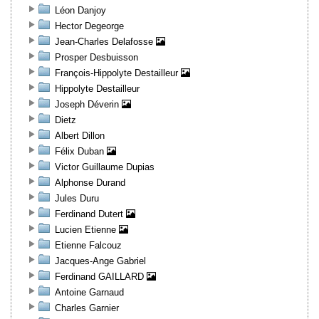
Léon Danjoy
Hector Degeorge
Jean-Charles Delafosse
Prosper Desbuisson
François-Hippolyte Destailleur
Hippolyte Destailleur
Joseph Déverin
Dietz
Albert Dillon
Félix Duban
Victor Guillaume Dupias
Alphonse Durand
Jules Duru
Ferdinand Dutert
Lucien Etienne
Etienne Falcouz
Jacques-Ange Gabriel
Ferdinand GAILLARD
Antoine Garnaud
Charles Garnier