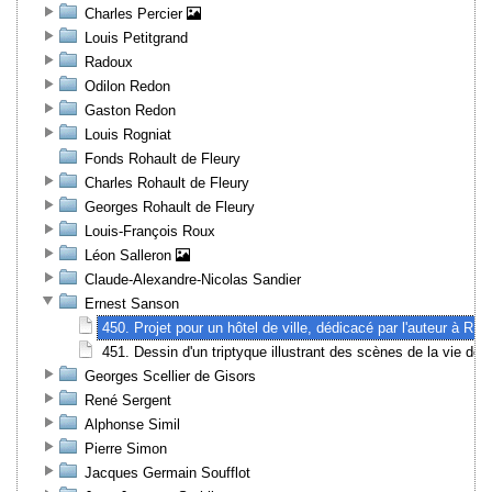
Charles Percier
Louis Petitgrand
Radoux
Odilon Redon
Gaston Redon
Louis Rogniat
Fonds Rohault de Fleury
Charles Rohault de Fleury
Georges Rohault de Fleury
Louis-François Roux
Léon Salleron
Claude-Alexandre-Nicolas Sandier
Ernest Sanson
450. Projet pour un hôtel de ville, dédicacé par l'auteur à R. 
451. Dessin d'un triptyque illustrant des scènes de la vie de H
Georges Scellier de Gisors
René Sergent
Alphonse Simil
Pierre Simon
Jacques Germain Soufflot