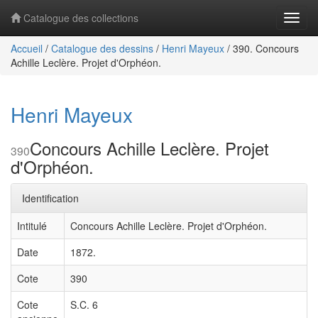
Catalogue des collections
Navig
Accueil
/
Catalogue des dessins
/
Henri Mayeux
/
390. Concours
Achille Leclère. Projet d'Orphéon.
Henri Mayeux
Concours Achille Leclère. Projet
390
d'Orphéon.
Identification
Intitulé
Concours Achille Leclère. Projet d'Orphéon.
Date
1872.
Cote
390
Cote
S.C. 6