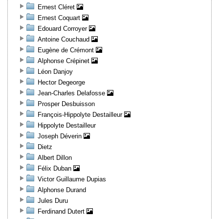
Ernest Cléret
Ernest Coquart
Edouard Corroyer
Antoine Couchaud
Eugène de Crémont
Alphonse Crépinet
Léon Danjoy
Hector Degeorge
Jean-Charles Delafosse
Prosper Desbuisson
François-Hippolyte Destailleur
Hippolyte Destailleur
Joseph Déverin
Dietz
Albert Dillon
Félix Duban
Victor Guillaume Dupias
Alphonse Durand
Jules Duru
Ferdinand Dutert