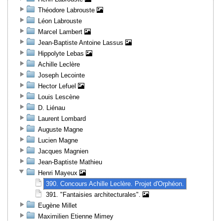
Théodore Labrouste
Léon Labrouste
Marcel Lambert
Jean-Baptiste Antoine Lassus
Hippolyte Lebas
Achille Leclère
Joseph Lecointe
Hector Lefuel
Louis Lescène
D. Liénau
Laurent Lombard
Auguste Magne
Lucien Magne
Jacques Magnien
Jean-Baptiste Mathieu
Henri Mayeux
390. Concours Achille Leclère. Projet d'Orphéon.
391. "Fantaisies architecturales".
Eugène Millet
Maximilien Etienne Mimey