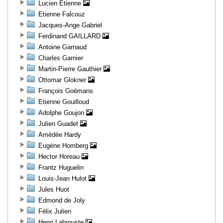
Lucien Etienne
Etienne Falcouz
Jacques-Ange Gabriel
Ferdinand GAILLARD
Antoine Garnaud
Charles Garnier
Martin-Pierre Gauthier
Ottomar Glokner
François Goëmans
Etienne Gouilloud
Adolphe Goujon
Julien Guadet
Amédée Hardy
Eugène Homberg
Hector Horeau
Frantz Huguelin
Louis-Jean Hulot
Jules Huot
Edmond de Joly
Félix Julien
Henri Labrouste