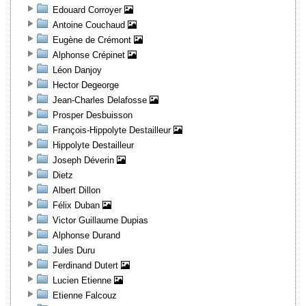
Edouard Corroyer
Antoine Couchaud
Eugène de Crémont
Alphonse Crépinet
Léon Danjoy
Hector Degeorge
Jean-Charles Delafosse
Prosper Desbuisson
François-Hippolyte Destailleur
Hippolyte Destailleur
Joseph Déverin
Dietz
Albert Dillon
Félix Duban
Victor Guillaume Dupias
Alphonse Durand
Jules Duru
Ferdinand Dutert
Lucien Etienne
Etienne Falcouz