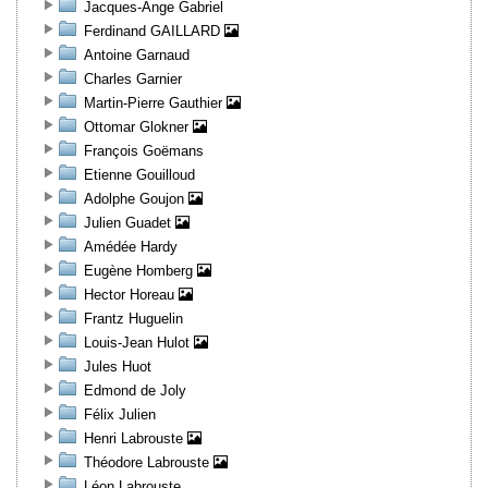
Jacques-Ange Gabriel
Ferdinand GAILLARD
Antoine Garnaud
Charles Garnier
Martin-Pierre Gauthier
Ottomar Glokner
François Goëmans
Etienne Gouilloud
Adolphe Goujon
Julien Guadet
Amédée Hardy
Eugène Homberg
Hector Horeau
Frantz Huguelin
Louis-Jean Hulot
Jules Huot
Edmond de Joly
Félix Julien
Henri Labrouste
Théodore Labrouste
Léon Labrouste