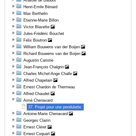
Anatole de Baudot
Henri-Emile Bénard
Max Berthelin
Etienne-Marie Billon
Victor Blavette
Jules-Frédéric Bouchet
Félix Boutron
William Bouwens van der Boijen
Richard Bouwens van der Boijen
Augustin Caristie
Jean-François Chalgrin
Charles Michel-Ange Challe
Alfred Chapelain
Ernest Chardon de Thermeau
Alfred Chaudet
Aimé Chenavard
37. Projet pour une pendulette.
Antoine-Marie Chenavard
Georges Clairin
Ernest Cléret
Ernest Coquart