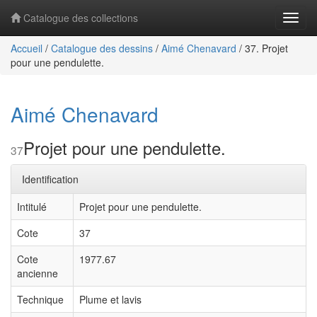
Catalogue des collections
Navig
Accueil
/
Catalogue des dessins
/
Aimé Chenavard
/
37. Projet
pour une pendulette.
Aimé Chenavard
Projet pour une pendulette.
37
Identification
Intitulé
Projet pour une pendulette.
Cote
37
Cote
1977.67
ancienne
Technique
Plume et lavis