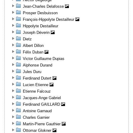
Jean-Charles Delafosse
Prosper Desbuisson
François-Hippolyte Destailleur
Hippolyte Destailleur
Joseph Déverin
Dietz
Albert Dillon
Félix Duban
Victor Guillaume Dupias
Alphonse Durand
Jules Duru
Ferdinand Dutert
Lucien Etienne
Etienne Falcouz
Jacques-Ange Gabriel
Ferdinand GAILLARD
Antoine Garnaud
Charles Garnier
Martin-Pierre Gauthier
Ottomar Glokner