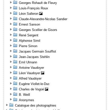
Georges Rohault de Fleury
Louis-François Roux
Léon Salleron
Claude-Alexandre-Nicolas Sandier
Ernest Sanson
Georges Scellier de Gisors
René Sergent
Alphonse Simil
Pierre Simon
Jacques Germain Soufflot
Jean-Jacques Stehlin
Emil Ulmann
Antoine Vaudoyer
Léon Vaudoyer
Alfred Vaudoyer
Eugène Viollet-le-Duc
Charles de Vogüé
B. Weill
Anonymes
Catalogue des photographies