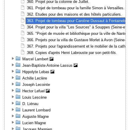
360. Projet pour la colonne de Juillet.
361. Projet de tombeau pour la famille Simon à Versailles.
362. Etudes pour des maisons et des hôtels particuliers.
363. Projet de tombeau pour Caroline Dussaut à Fontaineblea
364. Projet pour la villa "Les Sources" à Souppes (Seine-et-
365. "Projet de musée et bibliothèque pour la ville de Nantes"
366. Projets pour la villa de Gustave Morlet à Avon (Seine-et
367. Projets pour l'agrandissement et le mobilier de la cathéd
368. Copies d'après Henri Labrouste par son petit-fils.
Marcel Lambert
Jean-Baptiste Antoine Lassus
Hippolyte Lebas
Achille Leclère
Joseph Lecointe
Hector Lefuel
Louis Lescène
D. Liénau
Laurent Lombard
Auguste Magne
Lucien Magne
Jacques Magnien