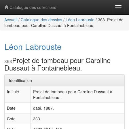
Catalogue des collections
Navig
Accueil
/
Catalogue des dessins
/
Léon Labrouste
/
363. Projet de
tombeau pour Caroline Dussaut à Fontainebleau.
Léon Labrouste
Projet de tombeau pour Caroline
363
Dussaut à Fontainebleau.
Identification
Intitulé
Projet de tombeau pour Caroline Dussaut à
Fontainebleau.
Date
daté, 1887.
Cote
363