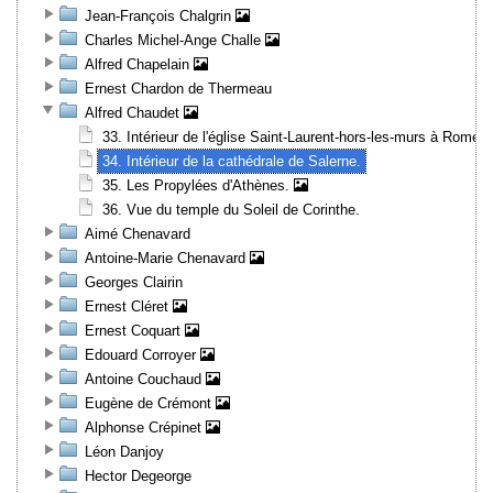
Jean-François Chalgrin
Charles Michel-Ange Challe
Alfred Chapelain
Ernest Chardon de Thermeau
Alfred Chaudet
33. Intérieur de l'église Saint-Laurent-hors-les-murs à Rome.
34. Intérieur de la cathédrale de Salerne.
35. Les Propylées d'Athènes.
36. Vue du temple du Soleil de Corinthe.
Aimé Chenavard
Antoine-Marie Chenavard
Georges Clairin
Ernest Cléret
Ernest Coquart
Edouard Corroyer
Antoine Couchaud
Eugène de Crémont
Alphonse Crépinet
Léon Danjoy
Hector Degeorge