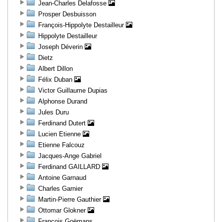
Jean-Charles Delafosse
Prosper Desbuisson
François-Hippolyte Destailleur
Hippolyte Destailleur
Joseph Déverin
Dietz
Albert Dillon
Félix Duban
Victor Guillaume Dupias
Alphonse Durand
Jules Duru
Ferdinand Dutert
Lucien Etienne
Etienne Falcouz
Jacques-Ange Gabriel
Ferdinand GAILLARD
Antoine Garnaud
Charles Garnier
Martin-Pierre Gauthier
Ottomar Glokner
François Goëmans