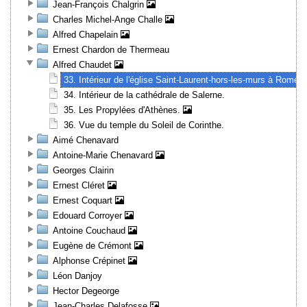
Jean-François Chalgrin
Charles Michel-Ange Challe
Alfred Chapelain
Ernest Chardon de Thermeau
Alfred Chaudet
33. Intérieur de l'église Saint-Laurent-hors-les-murs à Rome.
34. Intérieur de la cathédrale de Salerne.
35. Les Propylées d'Athènes.
36. Vue du temple du Soleil de Corinthe.
Aimé Chenavard
Antoine-Marie Chenavard
Georges Clairin
Ernest Cléret
Ernest Coquart
Edouard Corroyer
Antoine Couchaud
Eugène de Crémont
Alphonse Crépinet
Léon Danjoy
Hector Degeorge
Jean-Charles Delafosse