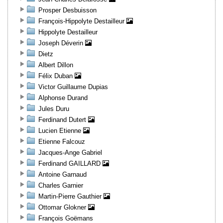
Prosper Desbuisson
François-Hippolyte Destailleur
Hippolyte Destailleur
Joseph Déverin
Dietz
Albert Dillon
Félix Duban
Victor Guillaume Dupias
Alphonse Durand
Jules Duru
Ferdinand Dutert
Lucien Etienne
Etienne Falcouz
Jacques-Ange Gabriel
Ferdinand GAILLARD
Antoine Garnaud
Charles Garnier
Martin-Pierre Gauthier
Ottomar Glokner
François Goëmans