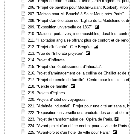
205. "Projet de café-restaurant avec jardin d'agrément pour S
206. "Projet de pavillon pour Moulin-Galant (Corbeil). Propr
207. "Maison pour M. Bouché à Saint-Maur, près Paris".
208. "Projet d'amélioration de l'Eglise de la Madeleine et de 
209. "Exposition universelle de 1867".
210. "Maisons portatives, incombustibles, durables, conforta
211. "Habitation anglaise offrant plus de confort et de rende
212. "Projet d'Infiorata". Cité Bergère.
213. "Vue de l'Infiorata projetée".
214. Projet d'Infiorata.
215. "Projet d'un établissement d'Infiorata".
216. Projet d'aménagement de la colline de Chaillot et de se
217. "Projet de cercle de famille". Centre pour les loisirs et l'i
218. "Cercle de famille".
219. Projets d'églises.
220. Projets d'hôtel de voyageurs.
221. "Athénée industriel". Projet pour une cité artisanale, b
222. "Exposition universelle des produits des arts et de l'indus
223. Projet de transformation de l'Opéra de Paris.
224. "Avant-projet d'un office central pour la ville de Paris s
225. "Avant-projet d'un hôtel de ville pour Paris".