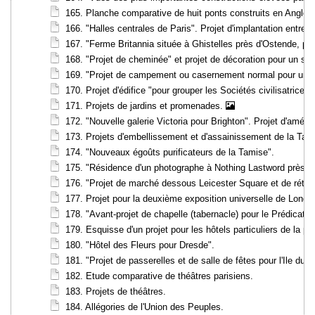
165. Planche comparative de huit ponts construits en Anglete
166. "Halles centrales de Paris". Projet d'implantation entre 
167. "Ferme Britannia située à Ghistelles près d'Ostende, par
168. "Projet de cheminée" et projet de décoration pour un sal
169. "Projet de campement ou casernement normal pour un rég
170. Projet d'édifice "pour grouper les Sociétés civilisatrice
171. Projets de jardins et promenades.
172. "Nouvelle galerie Victoria pour Brighton". Projet d'am
173. Projets d'embellissement et d'assainissement de la Tami
174. "Nouveaux égoûts purificateurs de la Tamise".
175. "Résidence d'un photographe à Nothing Lastword près d
176. "Projet de marché dessous Leicester Square et de rétab
177. Projet pour la deuxième exposition universelle de Londr
178. "Avant-projet de chapelle (tabernacle) pour le Prédicate
179. Esquisse d'un projet pour les hôtels particuliers de la pla
180. "Hôtel des Fleurs pour Dresde".
181. "Projet de passerelles et de salle de fêtes pour l'Ile du
182. Etude comparative de théâtres parisiens.
183. Projets de théâtres.
184. Allégories de l'Union des Peuples.