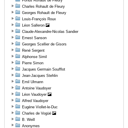
Fonds Rohault de Fleury
Charles Rohault de Fleury
Georges Rohault de Fleury
Louis-François Roux
Léon Salleron
Claude-Alexandre-Nicolas Sandier
Ernest Sanson
Georges Scellier de Gisors
René Sergent
Alphonse Simil
Pierre Simon
Jacques Germain Soufflot
Jean-Jacques Stehlin
Emil Ulmann
Antoine Vaudoyer
Léon Vaudoyer
Alfred Vaudoyer
Eugène Viollet-le-Duc
Charles de Vogüé
B. Weill
Anonymes