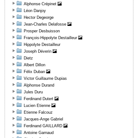
Alphonse Crépinet
Léon Danjoy
Hector Degeorge
Jean-Charles Delafosse
Prosper Desbuisson
François-Hippolyte Destailleur
Hippolyte Destailleur
Joseph Déverin
Dietz
Albert Dillon
Félix Duban
Victor Guillaume Dupias
Alphonse Durand
Jules Duru
Ferdinand Dutert
Lucien Etienne
Etienne Falcouz
Jacques-Ange Gabriel
Ferdinand GAILLARD
Antoine Garnaud