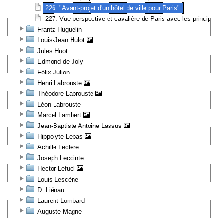
226. "Avant-projet d'un hôtel de ville pour Paris".
227. Vue perspective et cavalière de Paris avec les princip
Frantz Huguelin
Louis-Jean Hulot
Jules Huot
Edmond de Joly
Félix Julien
Henri Labrouste
Théodore Labrouste
Léon Labrouste
Marcel Lambert
Jean-Baptiste Antoine Lassus
Hippolyte Lebas
Achille Leclère
Joseph Lecointe
Hector Lefuel
Louis Lescène
D. Liénau
Laurent Lombard
Auguste Magne