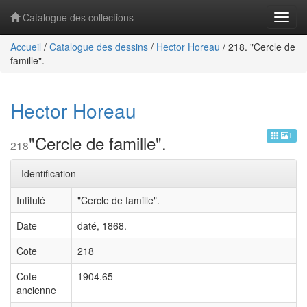
Catalogue des collections
Navig
Accueil
/
Catalogue des dessins
/
Hector Horeau
/
218. "Cercle de
famille".
Hector Horeau
1
"Cercle de famille".
218
Identification
Intitulé
"Cercle de famille".
Date
daté, 1868.
Cote
218
Cote
1904.65
ancienne