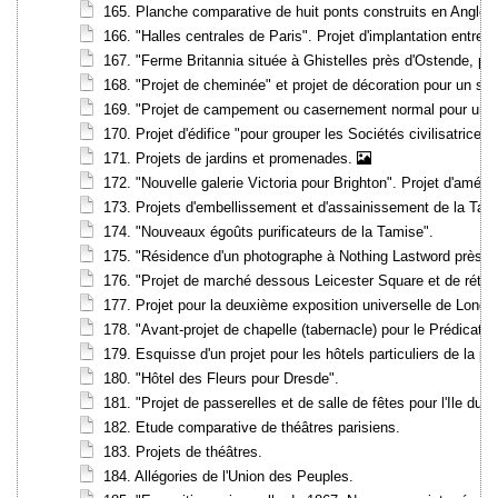
165. Planche comparative de huit ponts construits en Anglete
166. "Halles centrales de Paris". Projet d'implantation entre 
167. "Ferme Britannia située à Ghistelles près d'Ostende, par
168. "Projet de cheminée" et projet de décoration pour un sal
169. "Projet de campement ou casernement normal pour un rég
170. Projet d'édifice "pour grouper les Sociétés civilisatrice
171. Projets de jardins et promenades.
172. "Nouvelle galerie Victoria pour Brighton". Projet d'am
173. Projets d'embellissement et d'assainissement de la Tami
174. "Nouveaux égoûts purificateurs de la Tamise".
175. "Résidence d'un photographe à Nothing Lastword près d
176. "Projet de marché dessous Leicester Square et de rétab
177. Projet pour la deuxième exposition universelle de Londr
178. "Avant-projet de chapelle (tabernacle) pour le Prédicate
179. Esquisse d'un projet pour les hôtels particuliers de la pla
180. "Hôtel des Fleurs pour Dresde".
181. "Projet de passerelles et de salle de fêtes pour l'Ile du
182. Etude comparative de théâtres parisiens.
183. Projets de théâtres.
184. Allégories de l'Union des Peuples.