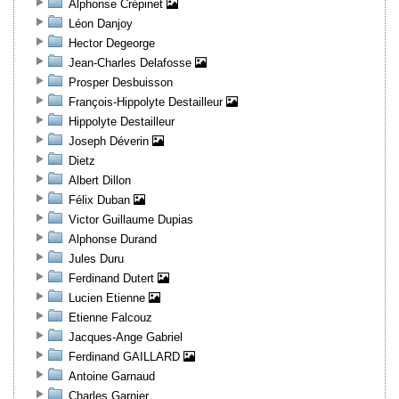
Alphonse Crépinet
Léon Danjoy
Hector Degeorge
Jean-Charles Delafosse
Prosper Desbuisson
François-Hippolyte Destailleur
Hippolyte Destailleur
Joseph Déverin
Dietz
Albert Dillon
Félix Duban
Victor Guillaume Dupias
Alphonse Durand
Jules Duru
Ferdinand Dutert
Lucien Etienne
Etienne Falcouz
Jacques-Ange Gabriel
Ferdinand GAILLARD
Antoine Garnaud
Charles Garnier