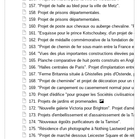
157. "Projet de halle au bled pour la ville de Metz".
158. Projet de prisons départementales.
159. Projet de prisons départementales.
160. Projet de poste aux chevaux ou auberge chevaline. "Plan d
161. "Esquisse pour le prince Kotschoubey, d'un projet de cha
162. Projet de médaille commémorative de la fondation de la 
163. "Projet de chemin de fer sous-marin entre la France et l
164. "Vues des plus importantes constructions élevées par l'
165. Planche comparative de huit ponts construits en Anglete
166. "Halles centrales de Paris". Projet d'implantation entre 
167. "Ferme Britannia située à Ghistelles près d'Ostende, par
168. "Projet de cheminée" et projet de décoration pour un sal
169. "Projet de campement ou casernement normal pour un rég
170. Projet d'édifice "pour grouper les Sociétés civilisatrice
171. Projets de jardins et promenades.
172. "Nouvelle galerie Victoria pour Brighton". Projet d'am
173. Projets d'embellissement et d'assainissement de la Tami
174. "Nouveaux égoûts purificateurs de la Tamise".
175. "Résidence d'un photographe à Nothing Lastword près d
176. "Projet de marché dessous Leicester Square et de rétab