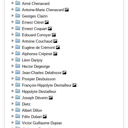
Aimé Chenavard
Antoine-Marie Chenavard
Georges Clairin
Ernest Cléret
Ernest Coquart
Edouard Corroyer
Antoine Couchaud
Eugène de Crémont
Alphonse Crépinet
Léon Danjoy
Hector Degeorge
Jean-Charles Delafosse
Prosper Desbuisson
François-Hippolyte Destailleur
Hippolyte Destailleur
Joseph Déverin
Dietz
Albert Dillon
Félix Duban
Victor Guillaume Dupias