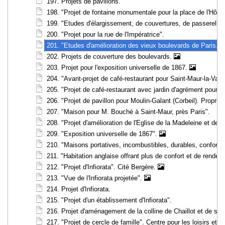
197. Projets de pavillons.
198. "Projet de fontaine monumentale pour la place de l'Hôtel 
199. "Etudes d'élargissement, de couvertures, de passerelle
200. "Projet pour la rue de l'Impératrice".
201. "Etudes d'amélioration des vieux boulevards de Paris. P
202. Projets de couverture des boulevards.
203. Projet pour l'exposition universelle de 1867.
204. "Avant-projet de café-restaurant pour Saint-Maur-la-Vare
205. "Projet de café-restaurant avec jardin d'agrément pour S
206. "Projet de pavillon pour Moulin-Galant (Corbeil). Propr
207. "Maison pour M. Bouché à Saint-Maur, près Paris".
208. "Projet d'amélioration de l'Eglise de la Madeleine et de 
209. "Exposition universelle de 1867".
210. "Maisons portatives, incombustibles, durables, conforta
211. "Habitation anglaise offrant plus de confort et de rende
212. "Projet d'Infiorata". Cité Bergère.
213. "Vue de l'Infiorata projetée".
214. Projet d'Infiorata.
215. "Projet d'un établissement d'Infiorata".
216. Projet d'aménagement de la colline de Chaillot et de se
217. "Projet de cercle de famille". Centre pour les loisirs et l'i