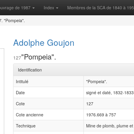
'ouvrage de 1987
Index
Membres de la SCA de 1840 à 19
7. "Pompeia".
Adolphe Goujon
"Pompeia".
127
Identification
Intitulé
"Pompeia".
Date
signé et daté, 1832-1833
Cote
127
Cote ancienne
1976.669 à 757
Technique
Mine de plomb, plume et 