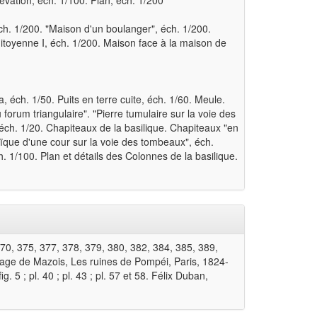
élévation, éch. 1/100. Plan, éch. 1/200
ch. 1/200. "Maison d'un boulanger", éch. 1/200.
itoyenne I, éch. 1/200. Maison face à la maison de
, éch. 1/50. Puits en terre cuite, éch. 1/60. Meule.
forum triangulaire". "Pierre tumulaire sur la voie des
, éch. 1/20. Chapiteaux de la basilique. Chapiteaux "en
ïque d'une cour sur la voie des tombeaux", éch.
 1/100. Plan et détails des Colonnes de la basilique.
 370, 375, 377, 378, 379, 380, 382, 384, 385, 389,
rage de Mazois, Les ruines de Pompéi, Paris, 1824-
 fig. 5 ; pl. 40 ; pl. 43 ; pl. 57 et 58. Félix Duban,