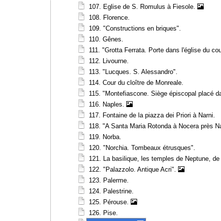
107. Eglise de S. Romulus à Fiesole.
108. Florence.
109. "Constructions en briques".
110. Gênes.
111. "Grotta Ferrata. Porte dans l'église du co
112. Livourne.
113. "Lucques. S. Alessandro".
114. Cour du cloître de Monreale.
115. "Montefiascone. Siège épiscopal placé da
116. Naples.
117. Fontaine de la piazza dei Priori à Narni.
118. "A Santa Maria Rotonda à Nocera près N
119. Norba.
120. "Norchia. Tombeaux étrusques".
121. La basilique, les temples de Neptune, d
122. "Palazzolo. Antique Acri".
123. Palerme.
124. Palestrine.
125. Pérouse.
126. Pise.