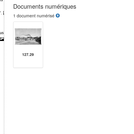
Documents numériques
".
1 document numérisé
étrusque trouvé près d'un tumulus immense nommé Cucumella".
127.29
.