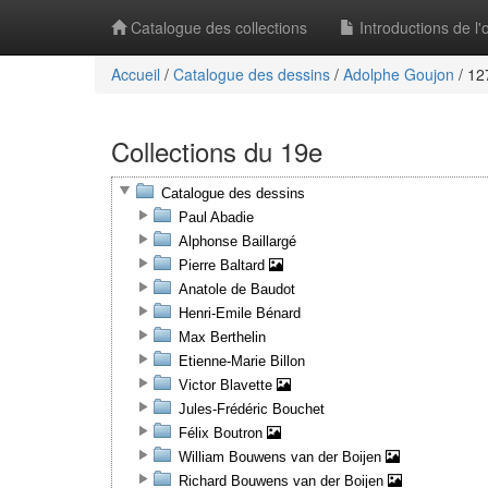
Catalogue des collections
Introductions de l
Accueil
/
Catalogue des dessins
/
Adolphe Goujon
/
12
Collections du 19e
Catalogue des dessins
Paul Abadie
Alphonse Baillargé
Pierre Baltard
Anatole de Baudot
Henri-Emile Bénard
Max Berthelin
Etienne-Marie Billon
Victor Blavette
Jules-Frédéric Bouchet
Félix Boutron
William Bouwens van der Boijen
Richard Bouwens van der Boijen