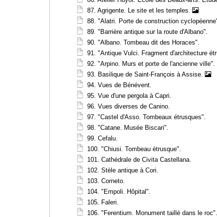
87. Agrigente. Le site et les temples.
88. "Alatri. Porte de construction cyclopéenne
89. "Barrière antique sur la route d'Albano".
90. "Albano. Tombeau dit des Horaces".
91. "Antique Vulci. Fragment d'architecture 
92. "Arpino. Murs et porte de l'ancienne ville".
93. Basilique de Saint-François à Assise.
94. Vues de Bénévent.
95. Vue d'une pergola à Capri.
96. Vues diverses de Canino.
97. "Castel d'Asso. Tombeaux étrusques".
98. "Catane. Musée Biscari".
99. Cefalu.
100. "Chiusi. Tombeau étrusque".
101. Cathédrale de Civita Castellana.
102. Stèle antique à Cori.
103. Corneto.
104. "Empoli. Hôpital".
105. Faleri.
106. "Ferentium. Monument taillé dans le roc"