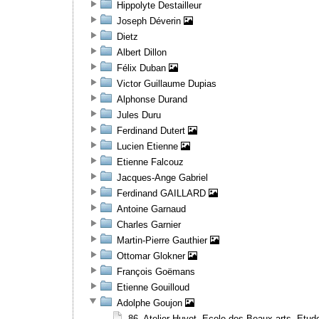
Hippolyte Destailleur
Joseph Déverin
Dietz
Albert Dillon
Félix Duban
Victor Guillaume Dupias
Alphonse Durand
Jules Duru
Ferdinand Dutert
Lucien Etienne
Etienne Falcouz
Jacques-Ange Gabriel
Ferdinand GAILLARD
Antoine Garnaud
Charles Garnier
Martin-Pierre Gauthier
Ottomar Glokner
François Goëmans
Etienne Gouilloud
Adolphe Goujon
86. Atelier Huyot. Ecole des Beaux-arts. Etud