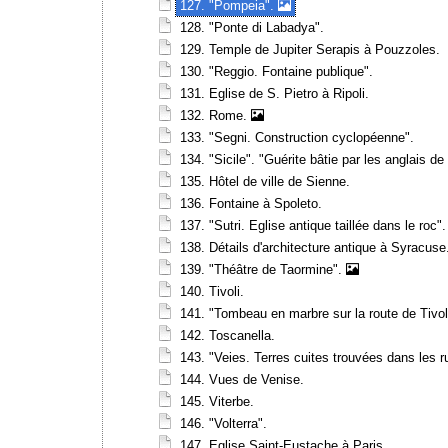
127. "Pompeia".
128. "Ponte di Labadya".
129. Temple de Jupiter Serapis à Pouzzoles.
130. "Reggio. Fontaine publique".
131. Eglise de S. Pietro à Ripoli.
132. Rome.
133. "Segni. Construction cyclopéenne".
134. "Sicile". "Guérite bâtie par les anglais 
135. Hôtel de ville de Sienne.
136. Fontaine à Spoleto.
137. "Sutri. Eglise antique taillée dans le roc".
138. Détails d'architecture antique à Syracuse
139. "Théâtre de Taormine".
140. Tivoli.
141. "Tombeau en marbre sur la route de Tivol
142. Toscanella.
143. "Veies. Terres cuites trouvées dans les r
144. Vues de Venise.
145. Viterbe.
146. "Volterra".
147. Eglise Saint-Eustache à Paris.