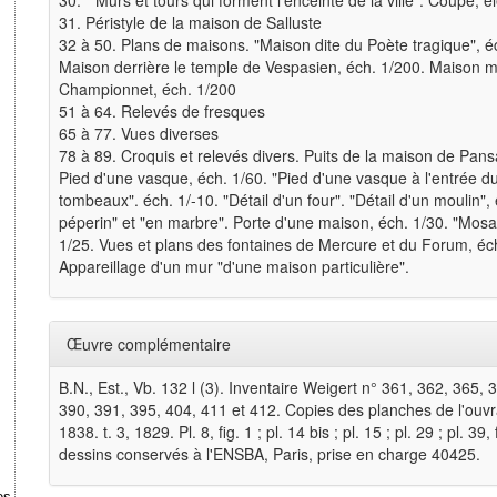
30. " Murs et tours qui forment l'enceinte de la ville". Coupe, 
31. Péristyle de la maison de Salluste
32 à 50. Plans de maisons. "Maison dite du Poète tragique", é
Maison derrière le temple de Vespasien, éch. 1/200. Maison m
Championnet, éch. 1/200
51 à 64. Relevés de fresques
65 à 77. Vues diverses
78 à 89. Croquis et relevés divers. Puits de la maison de Pansa
Pied d'une vasque, éch. 1/60. "Pied d'une vasque à l'entrée du 
tombeaux". éch. 1/-10. "Détail d'un four". "Détail d'un moulin"
péperin" et "en marbre". Porte d'une maison, éch. 1/30. "Mosa
1/25. Vues et plans des fontaines de Mercure et du Forum, éch.
Appareillage d'un mur "d'une maison particulière".
Œuvre complémentaire
B.N., Est., Vb. 132 l (3). Inventaire Weigert n° 361, 362, 365,
390, 391, 395, 404, 411 et 412. Copies des planches de l'ouv
1838. t. 3, 1829. Pl. 8, fig. 1 ; pl. 14 bis ; pl. 15 ; pl. 29 ; pl. 39,
dessins conservés à l'ENSBA, Paris, prise en charge 40425.
es et projets.