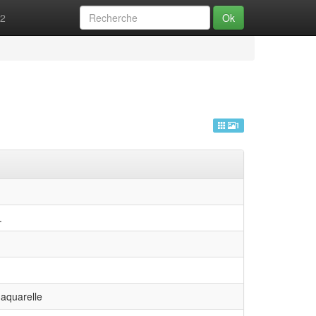
52
Ok
1
.
aquarelle