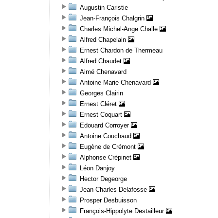
Augustin Caristie
Jean-François Chalgrin
Charles Michel-Ange Challe
Alfred Chapelain
Ernest Chardon de Thermeau
Alfred Chaudet
Aimé Chenavard
Antoine-Marie Chenavard
Georges Clairin
Ernest Cléret
Ernest Coquart
Edouard Corroyer
Antoine Couchaud
Eugène de Crémont
Alphonse Crépinet
Léon Danjoy
Hector Degeorge
Jean-Charles Delafosse
Prosper Desbuisson
François-Hippolyte Destailleur