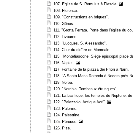
107. Eglise de S. Romulus à Fiesole.
108. Florence.
109. "Constructions en briques".
110. Gênes.
111. "Grotta Ferrata. Porte dans l'église du co
112. Livourne.
113. "Lucques. S. Alessandro".
114. Cour du cloître de Monreale.
115. "Montefiascone. Siège épiscopal placé da
116. Naples.
117. Fontaine de la piazza dei Priori à Narni.
118. "A Santa Maria Rotonda à Nocera près N
119. Norba.
120. "Norchia. Tombeaux étrusques".
121. La basilique, les temples de Neptune, d
122. "Palazzolo. Antique Acri".
123. Palerme.
124. Palestrine.
125. Pérouse.
126. Pise.