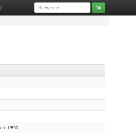
52
Ok
ch. 1/500.