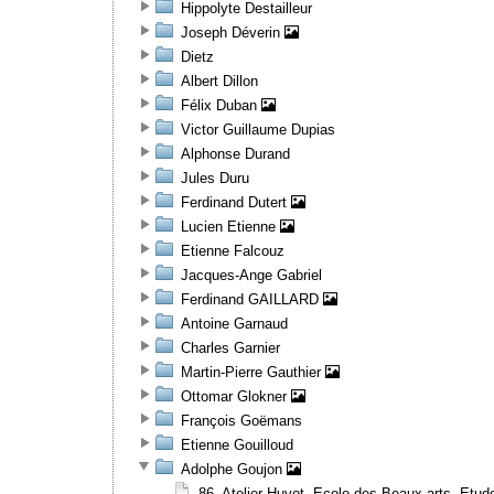
Hippolyte Destailleur
Joseph Déverin
Dietz
Albert Dillon
Félix Duban
Victor Guillaume Dupias
Alphonse Durand
Jules Duru
Ferdinand Dutert
Lucien Etienne
Etienne Falcouz
Jacques-Ange Gabriel
Ferdinand GAILLARD
Antoine Garnaud
Charles Garnier
Martin-Pierre Gauthier
Ottomar Glokner
François Goëmans
Etienne Gouilloud
Adolphe Goujon
86. Atelier Huyot. Ecole des Beaux-arts. Etud