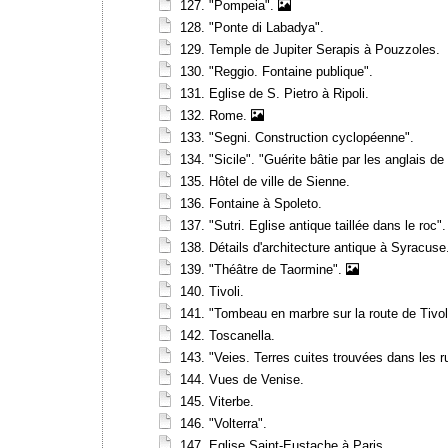
127. "Pompeia".
128. "Ponte di Labadya".
129. Temple de Jupiter Serapis à Pouzzoles.
130. "Reggio. Fontaine publique".
131. Eglise de S. Pietro à Ripoli.
132. Rome.
133. "Segni. Construction cyclopéenne".
134. "Sicile". "Guérite bâtie par les anglais 
135. Hôtel de ville de Sienne.
136. Fontaine à Spoleto.
137. "Sutri. Eglise antique taillée dans le roc".
138. Détails d'architecture antique à Syracuse
139. "Théâtre de Taormine".
140. Tivoli.
141. "Tombeau en marbre sur la route de Tivol
142. Toscanella.
143. "Veies. Terres cuites trouvées dans les r
144. Vues de Venise.
145. Viterbe.
146. "Volterra".
147. Eglise Saint-Eustache à Paris.