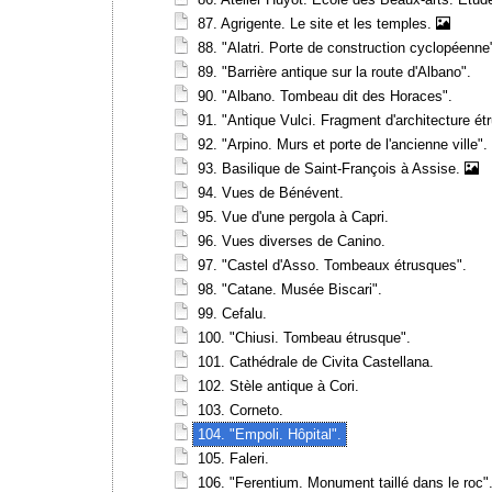
87. Agrigente. Le site et les temples.
88. "Alatri. Porte de construction cyclopéenne
89. "Barrière antique sur la route d'Albano".
90. "Albano. Tombeau dit des Horaces".
91. "Antique Vulci. Fragment d'architecture 
92. "Arpino. Murs et porte de l'ancienne ville".
93. Basilique de Saint-François à Assise.
94. Vues de Bénévent.
95. Vue d'une pergola à Capri.
96. Vues diverses de Canino.
97. "Castel d'Asso. Tombeaux étrusques".
98. "Catane. Musée Biscari".
99. Cefalu.
100. "Chiusi. Tombeau étrusque".
101. Cathédrale de Civita Castellana.
102. Stèle antique à Cori.
103. Corneto.
104. "Empoli. Hôpital".
105. Faleri.
106. "Ferentium. Monument taillé dans le roc"