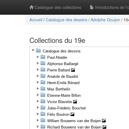
Catalogue des collections
Introductions de l
Accueil
/
Catalogue des dessins
/
Adolphe Goujon
/
104
Collections du 19e
Catalogue des dessins
Paul Abadie
Alphonse Baillargé
Pierre Baltard
Anatole de Baudot
Henri-Emile Bénard
Max Berthelin
Etienne-Marie Billon
Victor Blavette
Jules-Frédéric Bouchet
Félix Boutron
William Bouwens van der Boijen
Richard Bouwens van der Boijen