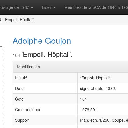
'ouvrage de 1987
Index
Membres de la SCA de 1840 à 19
. "Empoli. Hôpital".
Adolphe Goujon
"Empoli. Hôpital".
104
Identification
Intitulé
"Empoli. Hôpital".
Date
signé et daté, 1832.
Cote
104
Cote ancienne
1976.591
Support
Plan, éch. 1/250. Coupe, é