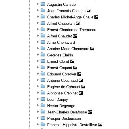
Augustin Caristie
Jean-François Chalgrin
Charles Michel-Ange Challe
Alfred Chapelain
Ernest Chardon de Thermeau
Alfred Chaudet
Aimé Chenavard
Antoine-Marie Chenavard
Georges Clairin
Ernest Cléret
Ernest Coquart
Edouard Corroyer
Antoine Couchaud
Eugène de Crémont
Alphonse Crépinet
Léon Danjoy
Hector Degeorge
Jean-Charles Delafosse
Prosper Desbuisson
François-Hippolyte Destailleur