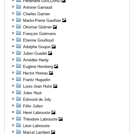
Ferdinand GAILLARD
Antoine Garnaud
Charles Garnier
Martin-Pierre Gauthier
Ottomar Glokner
François Goëmans
Etienne Gouilloud
Adolphe Goujon
Julien Guadet
Amédée Hardy
Eugène Homberg
Hector Horeau
Frantz Huguelin
Louis-Jean Hulot
Jules Huot
Edmond de Joly
Félix Julien
Henri Labrouste
Théodore Labrouste
Léon Labrouste
Marcel Lambert