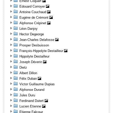
Ernest Coquart
Edouard Corroyer
Antoine Couchaud
Eugène de Crémont
Alphonse Crépinet
Léon Danjoy
Hector Degeorge
Jean-Charles Delafosse
Prosper Desbuisson
François-Hippolyte Destailleur
Hippolyte Destailleur
Joseph Déverin
Dietz
Albert Dillon
Félix Duban
Victor Guillaume Dupias
Alphonse Durand
Jules Duru
Ferdinand Dutert
Lucien Etienne
Etienne Falcouz