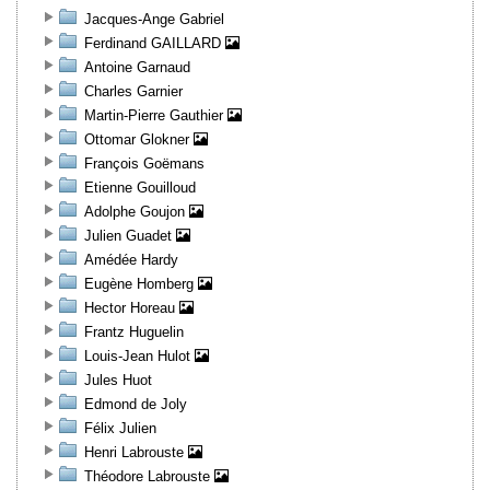
Jacques-Ange Gabriel
Ferdinand GAILLARD
Antoine Garnaud
Charles Garnier
Martin-Pierre Gauthier
Ottomar Glokner
François Goëmans
Etienne Gouilloud
Adolphe Goujon
Julien Guadet
Amédée Hardy
Eugène Homberg
Hector Horeau
Frantz Huguelin
Louis-Jean Hulot
Jules Huot
Edmond de Joly
Félix Julien
Henri Labrouste
Théodore Labrouste