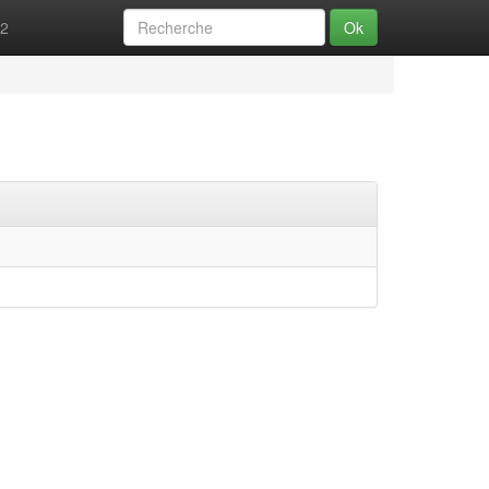
52
Ok