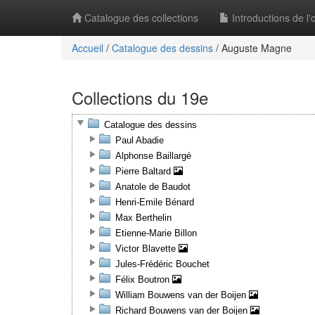
Catalogue des collections
Introductions de l
Accueil
/
Catalogue des dessins
/
Auguste Magne
Collections du 19e
Catalogue des dessins
Paul Abadie
Alphonse Baillargé
Pierre Baltard
Anatole de Baudot
Henri-Emile Bénard
Max Berthelin
Etienne-Marie Billon
Victor Blavette
Jules-Frédéric Bouchet
Félix Boutron
William Bouwens van der Boijen
Richard Bouwens van der Boijen