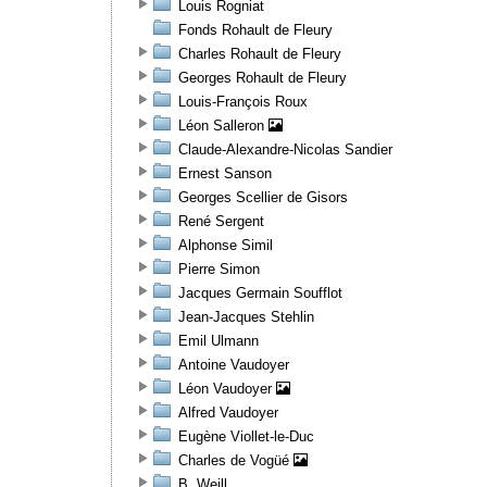
Louis Rogniat
Fonds Rohault de Fleury
Charles Rohault de Fleury
Georges Rohault de Fleury
Louis-François Roux
Léon Salleron
Claude-Alexandre-Nicolas Sandier
Ernest Sanson
Georges Scellier de Gisors
René Sergent
Alphonse Simil
Pierre Simon
Jacques Germain Soufflot
Jean-Jacques Stehlin
Emil Ulmann
Antoine Vaudoyer
Léon Vaudoyer
Alfred Vaudoyer
Eugène Viollet-le-Duc
Charles de Vogüé
B. Weill