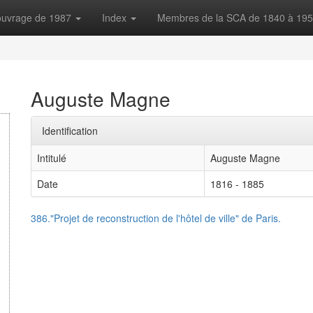
'ouvrage de 1987
Index
Membres de la SCA de 1840 à 19
Auguste Magne
Identification
Intitulé
Auguste Magne
Date
1816 - 1885
386."Projet de reconstruction de l'hôtel de ville" de Paris.