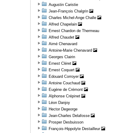
Augustin Caristie
Jean-François Chalgrin
Charles Michel-Ange Challe
Alfred Chapelain
Ernest Chardon de Thermeau
Alfred Chaudet
Aimé Chenavard
Antoine-Marie Chenavard
Georges Clairin
Ernest Cléret
Ernest Coquart
Edouard Corroyer
Antoine Couchaud
Eugène de Crémont
Alphonse Crépinet
Léon Danjoy
Hector Degeorge
Jean-Charles Delafosse
Prosper Desbuisson
François-Hippolyte Destailleur