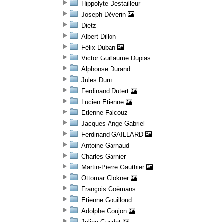
Hippolyte Destailleur
Joseph Déverin
Dietz
Albert Dillon
Félix Duban
Victor Guillaume Dupias
Alphonse Durand
Jules Duru
Ferdinand Dutert
Lucien Etienne
Etienne Falcouz
Jacques-Ange Gabriel
Ferdinand GAILLARD
Antoine Garnaud
Charles Garnier
Martin-Pierre Gauthier
Ottomar Glokner
François Goëmans
Etienne Gouilloud
Adolphe Goujon
Julien Guadet