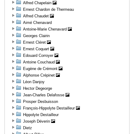
Alfred Chapelain
Ernest Chardon de Thermeau
Alfred Chaudet
Aimé Chenavard
Antoine-Marie Chenavard
Georges Clairin
Ernest Cléret
Ernest Coquart
Edouard Corroyer
Antoine Couchaud
Eugène de Crémont
Alphonse Crépinet
Léon Danjoy
Hector Degeorge
Jean-Charles Delafosse
Prosper Desbuisson
François-Hippolyte Destailleur
Hippolyte Destailleur
Joseph Déverin
Dietz