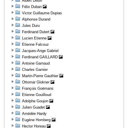
Albert Dillon
Félix Duban
Victor Guillaume Dupias
Alphonse Durand
Jules Duru
Ferdinand Dutert
Lucien Etienne
Etienne Falcouz
Jacques-Ange Gabriel
Ferdinand GAILLARD
Antoine Garnaud
Charles Garnier
Martin-Pierre Gauthier
Ottomar Glokner
François Goëmans
Etienne Gouilloud
Adolphe Goujon
Julien Guadet
Amédée Hardy
Eugène Homberg
Hector Horeau